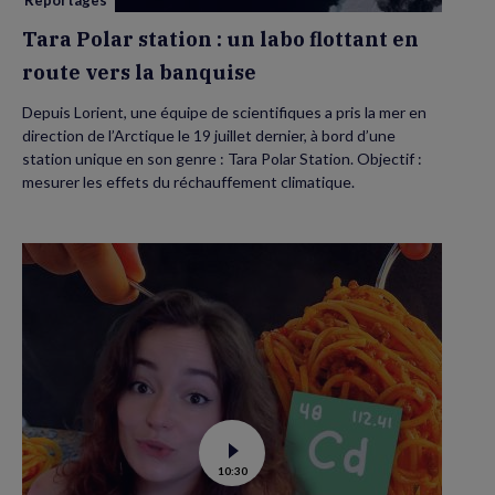
Reportages
la
banquise
Tara Polar station : un labo flottant en
route vers la banquise
Depuis Lorient, une équipe de scientifiques a pris la mer en
direction de l’Arctique le 19 juillet dernier, à bord d’une
station unique en son genre : Tara Polar Station. Objectif :
mesurer les effets du réchauffement climatique.
Voir
10:30
la
vidéo