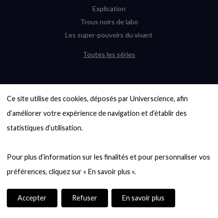
Explication
Trous noirs de labo
Les super-pouvoirs du vivant
Toutes les séries
DERNIÈRES ENQUÊTES
Ce site utilise des cookies, déposés par Universcience, afin 
6000 exoplanètes, et pas de « Terre »
en vue ?
d’améliorer votre expérience de navigation et d’établir des 
Quel avenir pour les cryptos ?
statistiques d’utilisation.

Un loup préhistorique ressuscité ? La
désextinction en question
Pour plus d’information sur les finalités et pour personnaliser vos 
Entre mathématiques et politique : la
quête d’un vote équitable
Évaluer l’intelligence humaine : un vrai
casse-tête
Accepter
Refuser
En savoir plus
Toutes les enquêtes