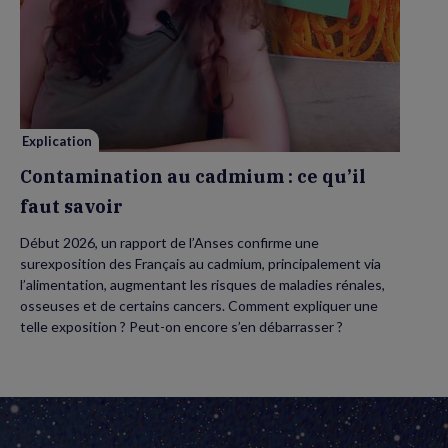
de
Contamination
au
cadmium :
ce
qu’il
faut
savoir
Explication
Contamination au cadmium : ce qu’il
faut savoir
Début 2026, un rapport de l’Anses confirme une
surexposition des Français au cadmium, principalement via
l’alimentation, augmentant les risques de maladies rénales,
osseuses et de certains cancers. Comment expliquer une
telle exposition ? Peut-on encore s’en débarrasser ?