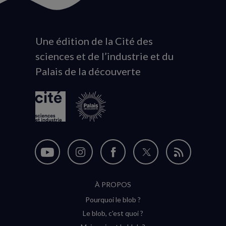
Une édition de la Cité des
Animation
sciences et de l’industrie et du
du
Palais de la découverte
logo
Nous
Nous
Nous
Nous
Flux
suivre
suivre
suivre
suivre
RSS
À PROPOS
sur
sur
sur
sur
Pourquoi le blob ?
YouTube
Instagram
Facebook
Twitter
Le blob, c'est quoi ?
(nouvelle
(nouvelle
(nouvelle
(nouvelle