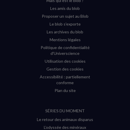
Mais qui est le blob ?
fenêtre)
fenêtre)
fenêtre)
fenêtre)
Les amis du blob
Proposer un sujet au Blob
Le blob s'exporte
Les archives du blob
Mentions légales
Politique de confidentialité
d'Universcience
Utilisation des cookies
Gestion des cookies
Accessibilité : partiellement
conforme
Plan du site
SÉRIES DU MOMENT
Le retour des animaux disparus
L’odyssée des minéraux