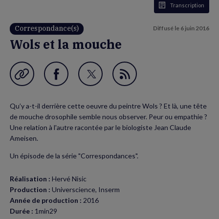
Transcription
Correspondance(s)
Diffusé le
6 juin 2016
Wols et la mouche
Garder en favori
Partager
Partager
Flux
sur
sur
RSS
Qu’y a-t-il derrière cette oeuvre du peintre Wols ? Et là, une tête
Facebook
Twitter
de mouche drosophile semble nous observer. Peur ou empathie ?
(nouvelle
(nouvelle
Une relation à l'autre racontée par le biologiste Jean Claude
Ameisen.
fenêtre)
fenêtre)
Un épisode de la série "Correspondances".
Réalisation :
Hervé Nisic
Production :
Universcience, Inserm
Année de production :
2016
Durée :
1min29