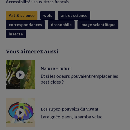
Accessibilité :
sous-titres français
Art & science
wols
art et science
correspondances
drosophile
image scientifique
insecte
Vous aimerez aussi
Nature = futur !
Et si les odeurs pouvaient remplacer les
pesticides ?
Les super-pouvoirs du vivant
L’araignée-paon, la samba velue