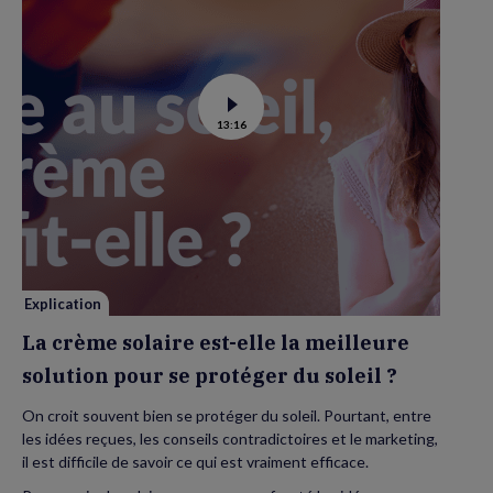
Voir
13:16
la
vidéo
de
La
crème
solaire
est-
elle
la
meilleure
solution
pour
se
Explication
protéger
du
La crème solaire est-elle la meilleure
soleil
?
solution pour se protéger du soleil ?
On croit souvent bien se protéger du soleil. Pourtant, entre
les idées reçues, les conseils contradictoires et le marketing,
il est difficile de savoir ce qui est vraiment efficace.