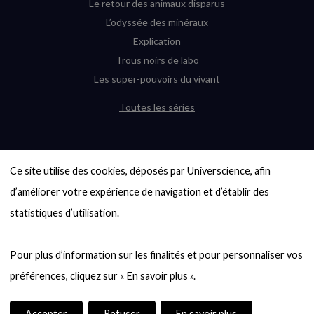
Le retour des animaux disparus
L’odyssée des minéraux
Explication
Trous noirs de labo
Les super-pouvoirs du vivant
Toutes les séries
DERNIÈRES ENQUÊTES
Ce site utilise des cookies, déposés par Universcience, afin 
6000 exoplanètes, et pas de « Terre »
en vue ?
d’améliorer votre expérience de navigation et d’établir des 
Quel avenir pour les cryptos ?
statistiques d’utilisation.

Un loup préhistorique ressuscité ? La
désextinction en question
Pour plus d’information sur les finalités et pour personnaliser vos 
Entre mathématiques et politique : la
quête d’un vote équitable
Évaluer l’intelligence humaine : un vrai
casse-tête
Accepter
Refuser
En savoir plus