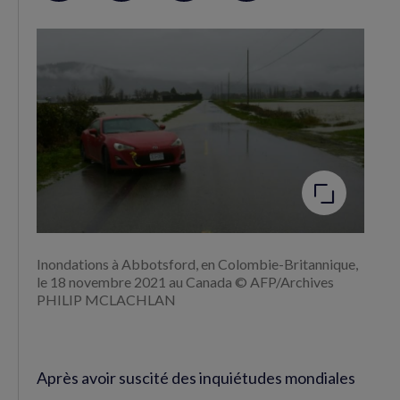
sur
sur
RSS
Facebook
Twitter
(nouvelle
(nouvelle
fenêtre)
fenêtre)
Agrandir
l'image
Inondations à Abbotsford, en Colombie-Britannique,
le 18 novembre 2021 au Canada © AFP/Archives
PHILIP MCLACHLAN
Après avoir suscité des inquiétudes mondiales