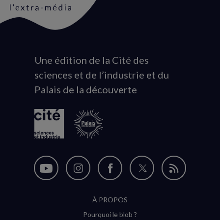
Une édition de la Cité des
Animation
sciences et de l’industrie et du
du
Palais de la découverte
logo
Nous
Nous
Nous
Nous
Flux
suivre
suivre
suivre
suivre
RSS
À PROPOS
sur
sur
sur
sur
Pourquoi le blob ?
YouTube
Instagram
Facebook
Twitter