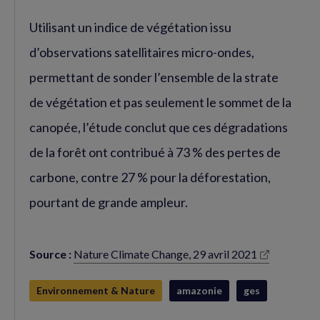
Utilisant un indice de végétation issu
d’observations satellitaires micro-ondes,
permettant de sonder l’ensemble de la strate
de végétation et pas seulement le sommet de la
canopée, l’étude conclut que ces dégradations
de la forêt ont contribué à 73 % des pertes de
carbone, contre 27 % pour la déforestation,
pourtant de grande ampleur.
Source :
Nature Climate Change, 29 avril 2021
(nouvelle
fenêtre)
Environnement & Nature
amazonie
ges