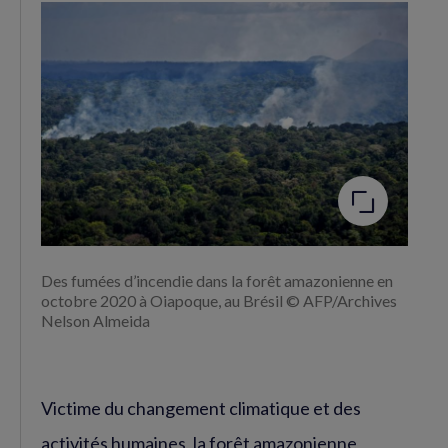
Facebook
Twitter
(nouvelle
(nouvelle
fenêtre)
fenêtre)
Agrandir
l'image
Des fumées d’incendie dans la forêt amazonienne en
octobre 2020 à Oiapoque, au Brésil © AFP/Archives
Nelson Almeida
Victime du changement climatique et des
activités humaines, la forêt amazonienne