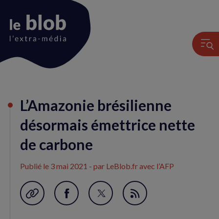
Animation
L’Amazonie brésilienne
du
logo
désormais émettrice nette
de carbone
Publié le
3 mai 2021
- par LeBlob.fr avec l’AFP
Garder en favori
Partager
Partager
Flux
sur
sur
RSS