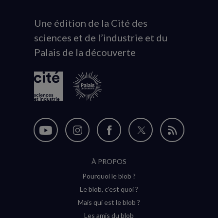
Une édition de la Cité des
Animation
sciences et de l’industrie et du
du
Palais de la découverte
logo
Nous
Nous
Nous
Nous
Flux
suivre
suivre
suivre
suivre
RSS
À PROPOS
sur
sur
sur
sur
Pourquoi le blob ?
YouTube
Instagram
Facebook
Twitter
Le blob, c'est quoi ?
(nouvelle
(nouvelle
(nouvelle
(nouvelle
Mais qui est le blob ?
fenêtre)
fenêtre)
fenêtre)
fenêtre)
Les amis du blob