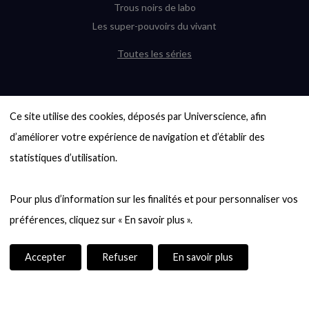
Trous noirs de labo
Les super-pouvoirs du vivant
Toutes les séries
DERNIÈRES ENQUÊTES
Ce site utilise des cookies, déposés par Universcience, afin 
6000 exoplanètes, et pas de « Terre »
en vue ?
d’améliorer votre expérience de navigation et d’établir des 
Quel avenir pour les cryptos ?
statistiques d’utilisation.

Un loup préhistorique ressuscité ? La
désextinction en question
Pour plus d’information sur les finalités et pour personnaliser vos 
Entre mathématiques et politique : la
quête d’un vote équitable
Évaluer l’intelligence humaine : un vrai
casse-tête
Accepter
Refuser
En savoir plus
Toutes les enquêtes