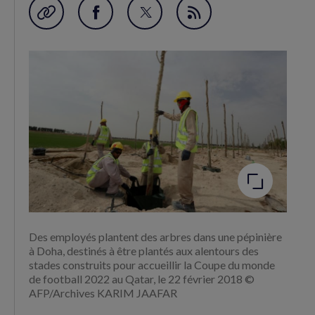
Garder en favori
Partager
Partager
Flux
sur
sur
RSS
Facebook
Twitter
(nouvelle
(nouvelle
fenêtre)
fenêtre)
Agrandir
l'image
Des employés plantent des arbres dans une pépinière
à Doha, destinés à être plantés aux alentours des
stades construits pour accueillir la Coupe du monde
de football 2022 au Qatar, le 22 février 2018 ©
AFP/Archives KARIM JAAFAR