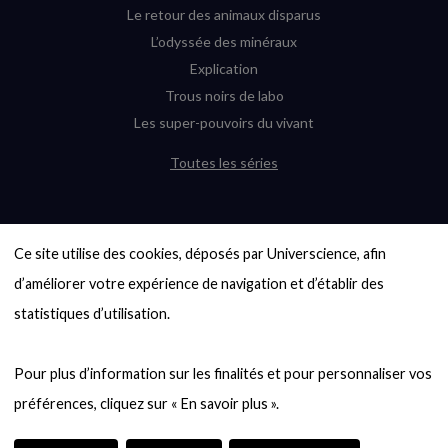
Le retour des animaux disparus
L’odyssée des minéraux
Explication
Trous noirs de labo
Les super-pouvoirs du vivant
Toutes les séries
DERNIÈRES ENQUÊTES
Ce site utilise des cookies, déposés par Universcience, afin 
6000 exoplanètes, et pas de « Terre »
en vue ?
d’améliorer votre expérience de navigation et d’établir des 
Quel avenir pour les cryptos ?
statistiques d’utilisation.

Un loup préhistorique ressuscité ? La
désextinction en question
Pour plus d’information sur les finalités et pour personnaliser vos 
Entre mathématiques et politique : la
quête d’un vote équitable
Évaluer l’intelligence humaine : un vrai