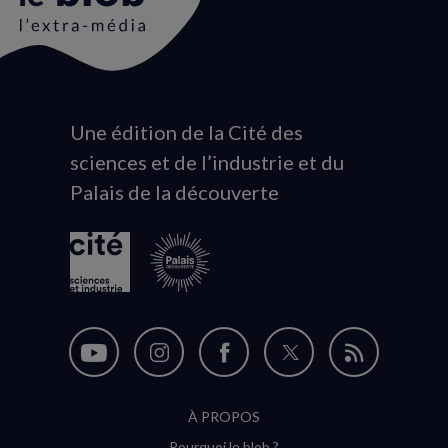
Une édition de la Cité des
Animation
sciences et de l’industrie et du
du
Palais de la découverte
logo
Nous
Nous
Nous
Nous
Flux
suivre
suivre
suivre
suivre
RSS
À PROPOS
sur
sur
sur
sur
Pourquoi le blob ?