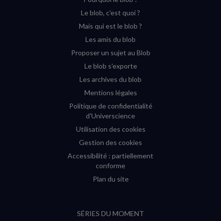
YouTube
Instagram
Facebook
Twitter
Le blob, c'est quoi ?
(nouvelle
(nouvelle
(nouvelle
(nouvelle
Mais qui est le blob ?
fenêtre)
fenêtre)
fenêtre)
fenêtre)
Les amis du blob
Proposer un sujet au Blob
Le blob s'exporte
Les archives du blob
Mentions légales
Politique de confidentialité
d'Universcience
Utilisation des cookies
Gestion des cookies
Accessibilité : partiellement
conforme
Plan du site
SÉRIES DU MOMENT