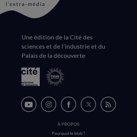
Une édition de la Cité des
Animation
sciences et de l’industrie et du
du
Palais de la découverte
logo
Nous
Nous
Nous
Nous
Flux
suivre
suivre
suivre
suivre
RSS
À PROPOS
sur
sur
sur
sur
Pourquoi le blob ?
YouTube
Instagram
Facebook
Twitter