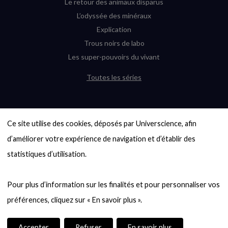
Le retour des animaux disparus
L’odyssée des minéraux
Explication
Trous noirs de labo
Les super-pouvoirs du vivant
Toutes les séries
DERNIÈRES ENQUÊTES
Ce site utilise des cookies, déposés par Universcience, afin 
6000 exoplanètes, et pas de « Terre »
en vue ?
d’améliorer votre expérience de navigation et d’établir des 
Quel avenir pour les cryptos ?
statistiques d’utilisation.

Un loup préhistorique ressuscité ? La
désextinction en question
Pour plus d’information sur les finalités et pour personnaliser vos 
Entre mathématiques et politique : la
quête d’un vote équitable
Évaluer l’intelligence humaine : un vrai
casse-tête
Accepter
Refuser
En savoir plus