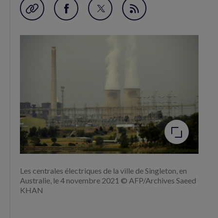
Garder en favori
Partager
Partager
Flux
sur
sur
RSS
Facebook
Twitter
(nouvelle
(nouvelle
fenêtre)
fenêtre)
Agrandir
l'image
Les centrales électriques de la ville de Singleton, en
Australie, le 4 novembre 2021 © AFP/Archives Saeed
KHAN