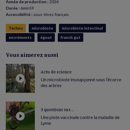
Année de production :
2026
Durée :
6min59
Accessibilité :
sous-titres français
Techno
microbiote
microbiote intestinal
excréments
égout
french gut
Vous aimerez aussi
Actu de science
Un microbiote insoupçonné sous l’écorce
des arbres
3 questions sur...
Une piste vaccinale contre la maladie de
Lyme