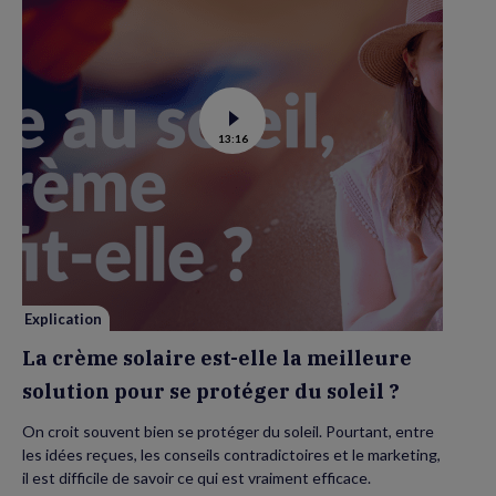
Voir
13:16
la
vidéo
de
La
crème
solaire
est-
elle
la
meilleure
solution
pour
se
Explication
protéger
du
La crème solaire est-elle la meilleure
soleil
?
solution pour se protéger du soleil ?
On croit souvent bien se protéger du soleil. Pourtant, entre
les idées reçues, les conseils contradictoires et le marketing,
il est difficile de savoir ce qui est vraiment efficace.