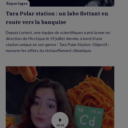
vers
Reportages
la
banquise
Tara Polar station : un labo flottant en
route vers la banquise
Depuis Lorient, une équipe de scientifiques a pris la mer en
direction de l’Arctique le 19 juillet dernier, à bord d’une
station unique en son genre : Tara Polar Station. Objectif :
mesurer les effets du réchauffement climatique.
Voir
10:30
la