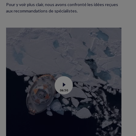
Pour y voir plus clair, nous avons confronté les idées reçues
aux recommandations de spécialistes.
Voir
06:50
la
vidéo
de
Tara
Polar
station
:
un
labo
flottant
en
route