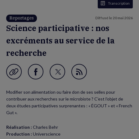
Transcription
Reportages
Diffusé le
20 mai 2026
Science participative : nos
excréments au service de la
recherche
Garder en favori
Partager
Partager
Flux
sur
sur
RSS
Modifier son alimentation ou faire don de ses selles pour
Facebook
Twitter
contribuer aux recherches sur le microbiote ? C’est l’objet de
(nouvelle
(nouvelle
deux études participatives surprenantes : « ÉGOUT » et « French
Gut ».
fenêtre)
fenêtre)
Réalisation :
Charles Behr
Production :
Universcience