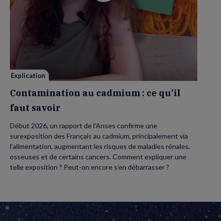
vidéo
de
Contamination
au
cadmium :
ce
qu’il
faut
savoir
Explication
Contamination au cadmium : ce qu’il
faut savoir
Début 2026, un rapport de l’Anses confirme une
surexposition des Français au cadmium, principalement via
l’alimentation, augmentant les risques de maladies rénales,
osseuses et de certains cancers. Comment expliquer une
telle exposition ? Peut-on encore s’en débarrasser ?