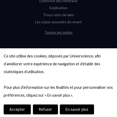
L’odyssée des minéraux
Explication
Trous noirs de labo
Les super-pouvoirs du vivant
Toutes les séries
DERNIÈRES ENQUÊTES
Ce site utilise des cookies, déposés par Universcience, afin 
6000 exoplanètes, et pas de « Terre »
en vue ?
d’améliorer votre expérience de navigation et d’établir des 
Quel avenir pour les cryptos ?
statistiques d’utilisation.

Un loup préhistorique ressuscité ? La
désextinction en question
Pour plus d’information sur les finalités et pour personnaliser vos 
Entre mathématiques et politique : la
quête d’un vote équitable
Évaluer l’intelligence humaine : un vrai
casse-tête
Accepter
Refuser
En savoir plus