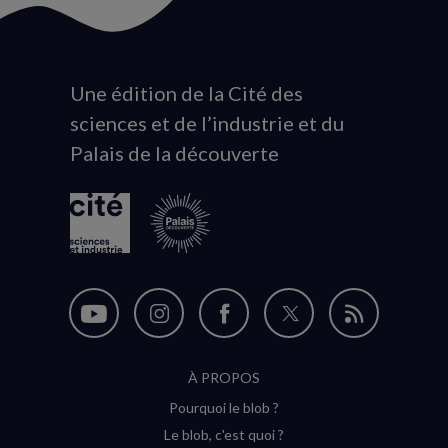
Une édition de la Cité des
Animation
sciences et de l’industrie et du
du
Palais de la découverte
logo
Nous
Nous
Nous
Nous
Flux
suivre
suivre
suivre
suivre
RSS
À PROPOS
sur
sur
sur
sur
Pourquoi le blob ?
YouTube
Instagram
Facebook
Twitter
Le blob, c'est quoi ?
(nouvelle
(nouvelle
(nouvelle
(nouvelle