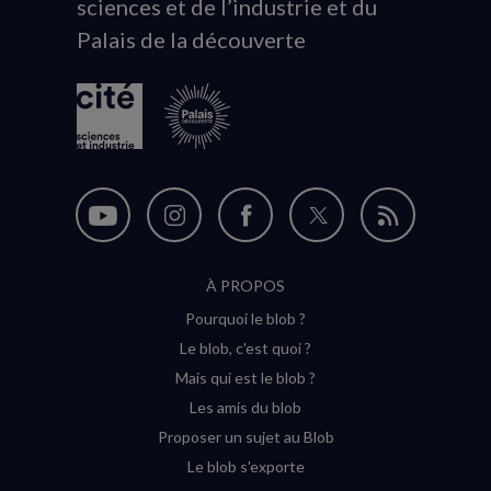
sciences et de l’industrie et du
du
Palais de la découverte
logo
Nous
Nous
Nous
Nous
Flux
suivre
suivre
suivre
suivre
RSS
À PROPOS
sur
sur
sur
sur
Pourquoi le blob ?
YouTube
Instagram
Facebook
Twitter
Le blob, c'est quoi ?
(nouvelle
(nouvelle
(nouvelle
(nouvelle
Mais qui est le blob ?
fenêtre)
fenêtre)
fenêtre)
fenêtre)
Les amis du blob
Proposer un sujet au Blob
Le blob s'exporte