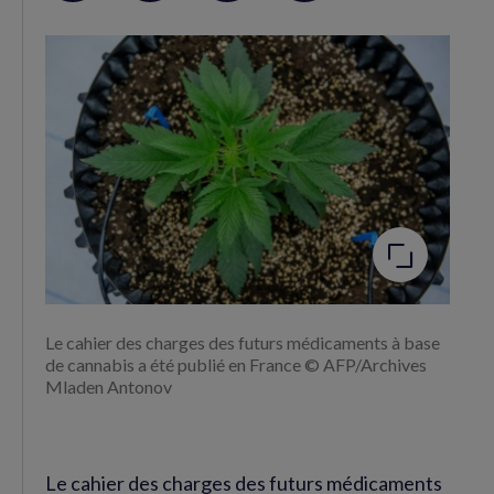
sur
sur
RSS
Facebook
Twitter
(nouvelle
(nouvelle
fenêtre)
fenêtre)
Agrandir
l'image
Le cahier des charges des futurs médicaments à base
de cannabis a été publié en France © AFP/Archives
Mladen Antonov
Le cahier des charges des futurs médicaments