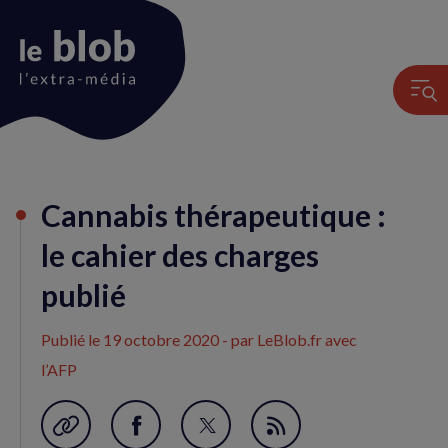
Animation
Cannabis thérapeutique :
du
logo
le cahier des charges
publié
Publié le
19 octobre 2020
- par LeBlob.fr avec
l’AFP
Garder en favori
Partager
Partager
Flux