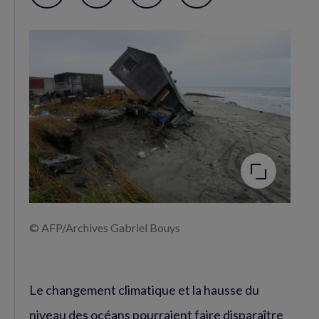
Partager
Partager
Flux
sur
sur
RSS
Facebook
Twitter
(nouvelle
(nouvelle
fenêtre)
fenêtre)
Agrandir
l'image
© AFP/Archives Gabriel Bouys
Le changement climatique et la hausse du
niveau des océans pourraient faire disparaître