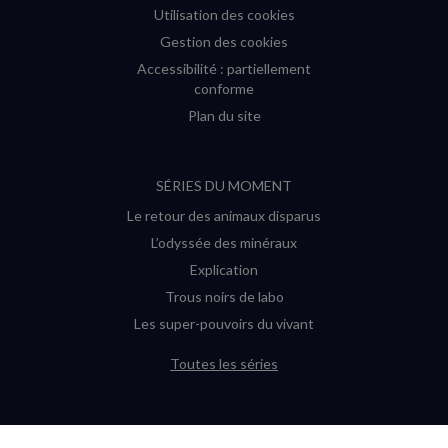
Utilisation des cookies
Gestion des cookies
Accessibilité : partiellement
conforme
Plan du site
SÉRIES DU MOMENT
Le retour des animaux disparus
L’odyssée des minéraux
Explication
Trous noirs de labo
Les super-pouvoirs du vivant
Toutes les séries
DERNIÈRES ENQUÊTES