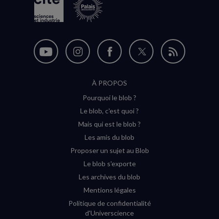
Nous
Nous
Nous
Nous
Flux
suivre
suivre
suivre
suivre
RSS
À PROPOS
sur
sur
sur
sur
Pourquoi le blob ?
YouTube
Instagram
Facebook
Twitter
Le blob, c'est quoi ?
(nouvelle
(nouvelle
(nouvelle
(nouvelle
Mais qui est le blob ?
fenêtre)
fenêtre)
fenêtre)
fenêtre)
Les amis du blob
Proposer un sujet au Blob
Le blob s'exporte
Les archives du blob
Mentions légales
Politique de confidentialité
d'Universcience