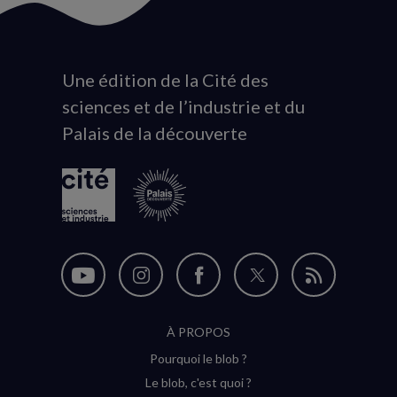
Une édition de la Cité des
Animation
sciences et de l’industrie et du
du
Palais de la découverte
logo
Nous
Nous
Nous
Nous
Flux
suivre
suivre
suivre
suivre
RSS
À PROPOS
sur
sur
sur
sur
Pourquoi le blob ?
YouTube
Instagram
Facebook
Twitter
Le blob, c'est quoi ?
(nouvelle
(nouvelle
(nouvelle
(nouvelle