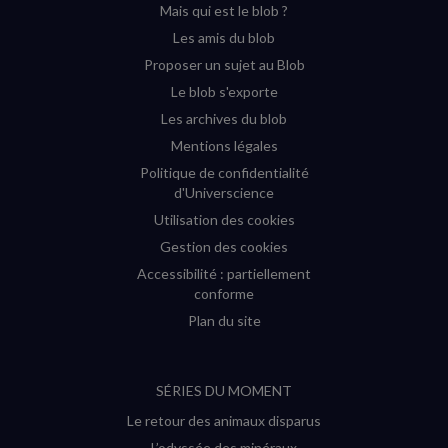
Mais qui est le blob ?
fenêtre)
fenêtre)
fenêtre)
fenêtre)
Les amis du blob
Proposer un sujet au Blob
Le blob s'exporte
Les archives du blob
Mentions légales
Politique de confidentialité
d'Universcience
Utilisation des cookies
Gestion des cookies
Accessibilité : partiellement
conforme
Plan du site
SÉRIES DU MOMENT
Le retour des animaux disparus
L’odyssée des minéraux