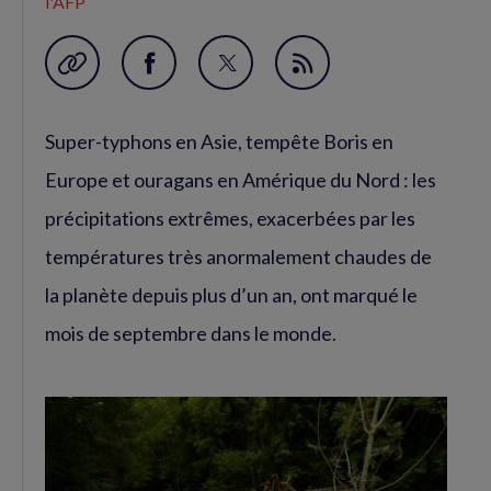
l'AFP
Garder en favori
Partager
Partager
Flux
sur
sur
RSS
Super-typhons en Asie, tempête Boris en
Facebook
Twitter
(nouvelle
(nouvelle
Europe et ouragans en Amérique du Nord : les
fenêtre)
fenêtre)
précipitations extrêmes, exacerbées par les
températures très anormalement chaudes de
la planète depuis plus d’un an, ont marqué le
mois de septembre dans le monde.