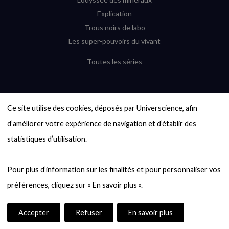
Explication
Trous noirs de labo
Les super-pouvoirs du vivant
Toutes les séries
DERNIÈRES ENQUÊTES
Ce site utilise des cookies, déposés par Universcience, afin 
6000 exoplanètes, et pas de « Terre »
en vue ?
d’améliorer votre expérience de navigation et d’établir des 
Quel avenir pour les cryptos ?
statistiques d’utilisation.

Un loup préhistorique ressuscité ? La
désextinction en question
Pour plus d’information sur les finalités et pour personnaliser vos 
Entre mathématiques et politique : la
quête d’un vote équitable
Évaluer l’intelligence humaine : un vrai
casse-tête
Accepter
Refuser
En savoir plus