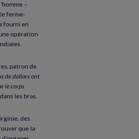
 l'homme –
tte ferme-
a fourni en
'une opération
ndiales.
res, patron de
s de dollars ont
r le corps
 dans les bras.
rginie, des
rouver que la
e d'organes