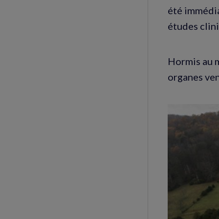
été immédia
études clin
Hormis au m
organes ven