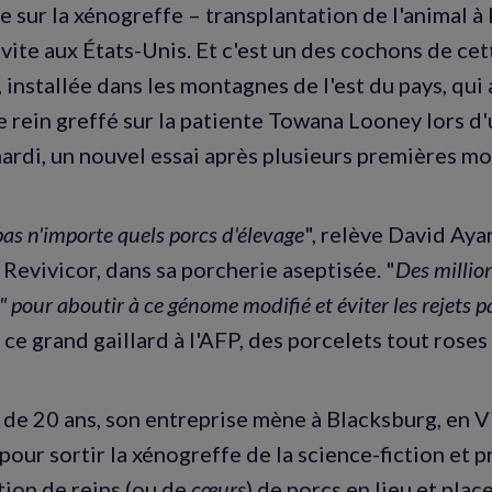
e sur la xénogreffe – transplantation de l'animal à
 vite aux États-Unis. Et c'est un des cochons de ce
 installée dans les montagnes de l'est du pays, qui 
 rein greffé sur la patiente Towana Looney lors d
rdi, un nouvel essai après plusieurs premières mo
pas n'importe quels porcs d'élevage
", relève David Aya
 Revivicor, dans sa porcherie aseptisée. "
Des million
 pour aboutir à ce génome modifié et éviter les rejets pa
it ce grand gaillard à l'AFP, des porcelets tout roses
 de 20 ans, son entreprise mène à Blacksburg, en Vi
pour sortir la xénogreffe de la science-fiction et p
tion de reins (ou de
cœurs
) de porcs en lieu et plac