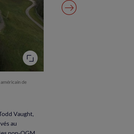
t américain de
 Todd Vaught,
ivés au
ruies non-OGM