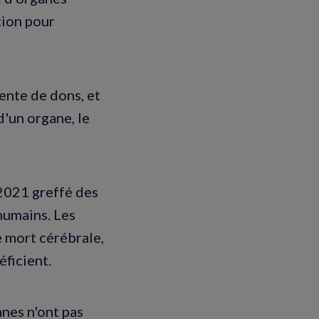
tion pour
ente de dons, et
d'un organe, le
 2021 greffé des
humains. Les
e mort cérébrale,
éficient.
anes n'ont pas