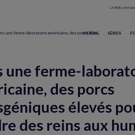
Le blob, c’est quo
Dans une ferme-laboratoire américaine, des porcs transgéniques élevés pour vendre des reins aux humains
VIDÉOS
SÉRIES
F
 une ferme-laborat
icaine, des porcs
sgéniques élevés po
re des reins aux hu