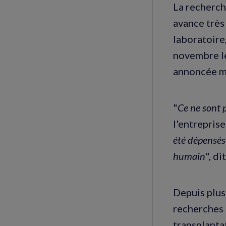
La recherch
avance très
laboratoire,
novembre le
annoncée ma
"
Ce ne sont 
l'entreprise
été dépensés"
humain
", d
Depuis plus
recherches 
transplanta