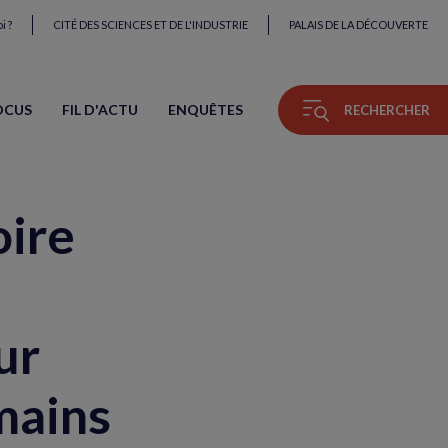
i ?
CITÉ DES SCIENCES ET DE L'INDUSTRIE
PALAIS DE LA DÉCOUVERTE
OCUS
FIL D'ACTU
ENQUÊTES
RECHERCHER
oire
ur
mains