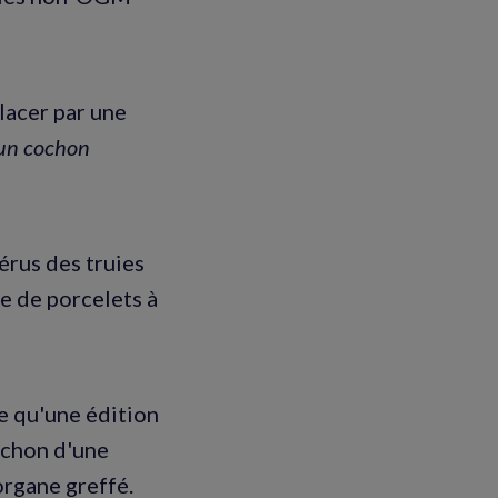
placer par une
e un cochon
érus des truies
e de porcelets à
e qu'une édition
ochon d'une
organe greffé.