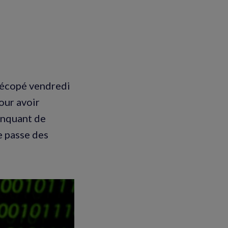
 écopé vendredi
our avoir
anquant de
e passe des