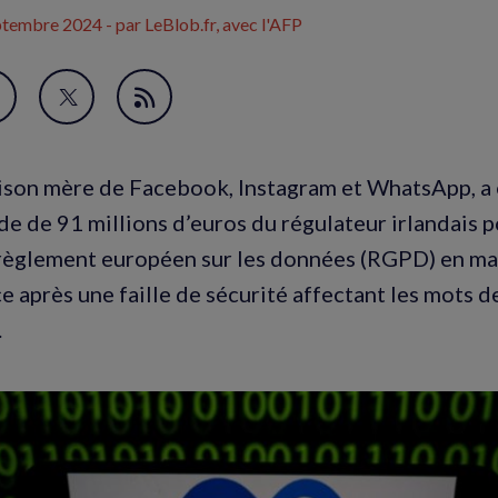
ptembre 2024
- par LeBlob.fr, avec l'AFP
avori
artager
Partager
Flux
ur
sur
RSS
acebook
Twitter
ison mère de Facebook, Instagram et WhatsApp, a
nouvelle
(nouvelle
e de 91 millions d’euros du régulateur irlandais p
enêtre)
fenêtre)
 règlement européen sur les données (RGPD) en m
e après une faille de sécurité affectant les mots d
.