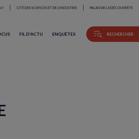
i ?
CITÉ DES SCIENCES ET DE L'INDUSTRIE
PALAIS DE LA DÉCOUVERTE
OCUS
FIL D'ACTU
ENQUÊTES
RECHERCHER
E