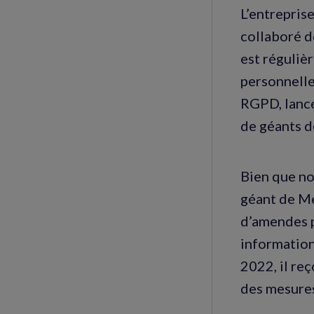
L’entreprise
collaboré d
est réguliè
personnelle
RGPD, lancé
de géants de
Bien que no
géant de Me
d’amendes p
information
2022, il re
des mesures