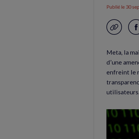
Publié le
30 se
Garder en f
P
s
F
Meta, la ma
(
d’une amend
f
enfreint le
transparenc
utilisateurs