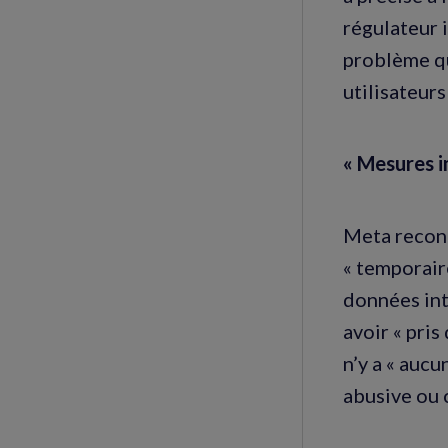
régulateur 
problème qu
utilisateurs
« Mesures 
Meta reconn
« temporair
données int
avoir « pris
n’y a « auc
abusive ou 