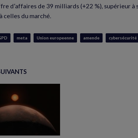
fre d’affaires de 39 milliards (+22 %), supérieur à
à celles du marché.
GPD
meta
Union europeenne
amende
cybersécurité
SUIVANTS