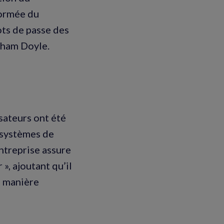
formée du
ots de passe des
raham Doyle.
sateurs ont été
 systèmes de
entreprise assure
», ajoutant qu’il
e manière