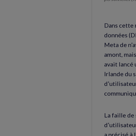
Dans cette 
données (DP
Meta de n’a
amont, mais
avait lancé
Irlande du 
d’utilisateu
communiqués
La faille d
d’utilisate
a précisé à