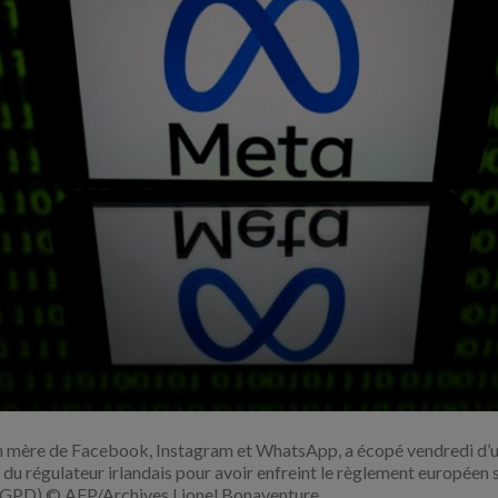
Agrandir
l'image
n mère de Facebook, Instagram et WhatsApp, a écopé vendredi d’
s du régulateur irlandais pour avoir enfreint le règlement européen 
RGPD) © AFP/Archives Lionel Bonaventure