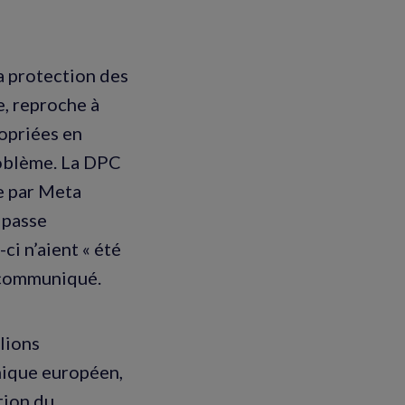
a protection des
, reproche à
ropriées en
roblème. La DPC
e par Meta
 passe
-ci n’aient « été
n communiqué.
llions
mique européen,
tion du