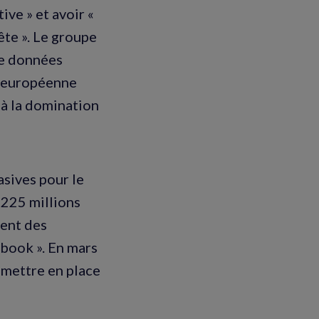
ive » et avoir «
ête ». Le groupe
de données
n européenne
à la domination
sives pour le
 225 millions
ment des
book ». En mars
 mettre en place