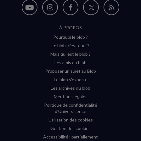
Nous
Nous
Nous
Nous
Flux
suivre
suivre
suivre
suivre
RSS
À PROPOS
sur
sur
sur
sur
Pourquoi le blob ?
YouTube
Instagram
Facebook
Twitter
Le blob, c'est quoi ?
(nouvelle
(nouvelle
(nouvelle
(nouvelle
Mais qui est le blob ?
fenêtre)
fenêtre)
fenêtre)
fenêtre)
Les amis du blob
Proposer un sujet au Blob
Le blob s'exporte
Les archives du blob
Mentions légales
Politique de confidentialité
d'Universcience
Utilisation des cookies
Gestion des cookies
Accessibilité : partiellement