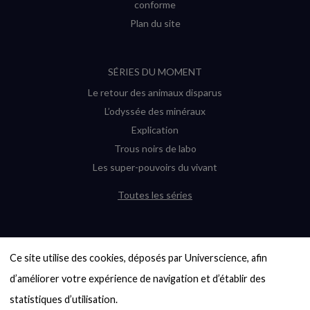
conforme
Plan du site
SÉRIES DU MOMENT
Le retour des animaux disparus
L’odyssée des minéraux
Explication
Trous noirs de labo
Les super-pouvoirs du vivant
Toutes les séries
DERNIÈRES ENQUÊTES
Ce site utilise des cookies, déposés par Universcience, afin 
6000 exoplanètes, et pas de « Terre »
en vue ?
d’améliorer votre expérience de navigation et d’établir des 
Quel avenir pour les cryptos ?
statistiques d’utilisation.
