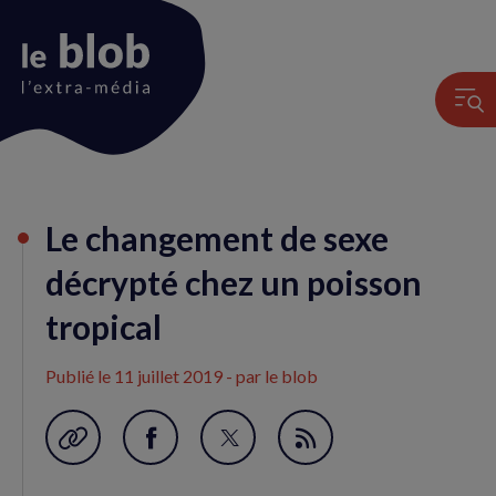
Animation
Le changement de sexe
du
logo
décrypté chez un poisson
tropical
Publié le
11 juillet 2019
- par le blob
Garder en favori
Partager
Partager
Flux
sur
sur
RSS