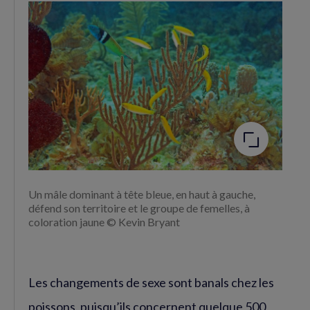
Facebook
Twitter
(nouvelle
(nouvelle
fenêtre)
fenêtre)
Agrandir
l'image
Un mâle dominant à tête bleue, en haut à gauche,
défend son territoire et le groupe de femelles, à
coloration jaune © Kevin Bryant
Les changements de sexe sont banals chez les
poissons, puisqu’ils concernent quelque 500