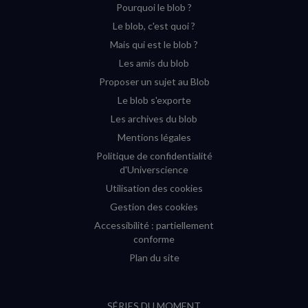
Pourquoi le blob ?
YouTube
Instagram
Facebook
Twitter
Le blob, c'est quoi ?
(nouvelle
(nouvelle
(nouvelle
(nouvelle
Mais qui est le blob ?
fenêtre)
fenêtre)
fenêtre)
fenêtre)
Les amis du blob
Proposer un sujet au Blob
Le blob s'exporte
Les archives du blob
Mentions légales
Politique de confidentialité
d'Universcience
Utilisation des cookies
Gestion des cookies
Accessibilité : partiellement
conforme
Plan du site
SÉRIES DU MOMENT