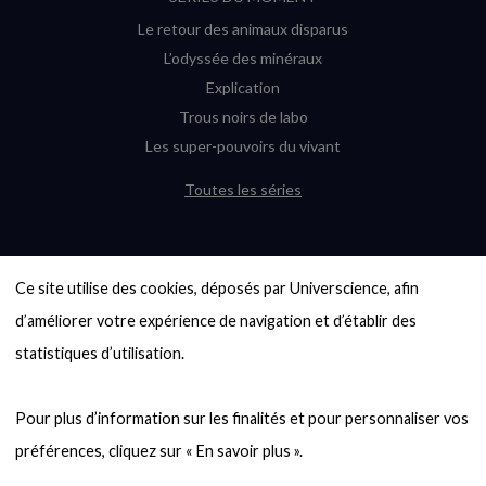
Le retour des animaux disparus
L’odyssée des minéraux
Explication
Trous noirs de labo
Les super-pouvoirs du vivant
Toutes les séries
DERNIÈRES ENQUÊTES
Ce site utilise des cookies, déposés par Universcience, afin 
6000 exoplanètes, et pas de « Terre »
en vue ?
d’améliorer votre expérience de navigation et d’établir des 
Quel avenir pour les cryptos ?
statistiques d’utilisation.

Un loup préhistorique ressuscité ? La
désextinction en question
Pour plus d’information sur les finalités et pour personnaliser vos 
Entre mathématiques et politique : la
quête d’un vote équitable
Évaluer l’intelligence humaine : un vrai