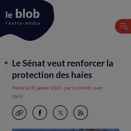
Animation
Le Sénat veut renforcer la
du
logo
protection des haies
Publié le
31 janvier 2025
- par Le blob.fr, avec
l'AFP
Garder en favori
Partager
Partager
Flux
sur
sur
RSS