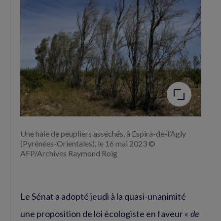
Facebook
Twitter
(nouvelle
(nouvelle
fenêtre)
fenêtre)
Agrandir
l'image
Une haie de peupliers asséchés, à Espira-de-l’Agly
(Pyrénées-Orientales), le 16 mai 2023 ©
AFP/Archives Raymond Roig
Le Sénat a adopté jeudi à la quasi-unanimité
une proposition de loi écologiste en faveur «
de