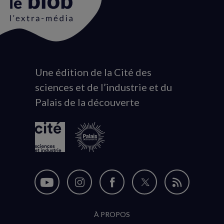
Une édition de la Cité des
Animation
sciences et de l’industrie et du
du
Palais de la découverte
logo
Nous
Nous
Nous
Nous
Flux
suivre
suivre
suivre
suivre
RSS
À PROPOS
sur
sur
sur
sur