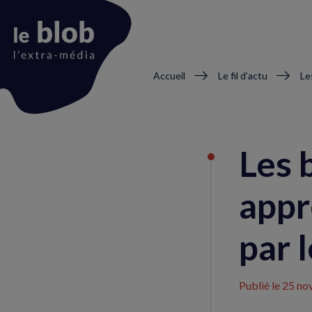
Fil
Accueil
Le fil d’actu
d'Ariane
Animation
du
Les 
logo
appr
par 
Publié le
25 no