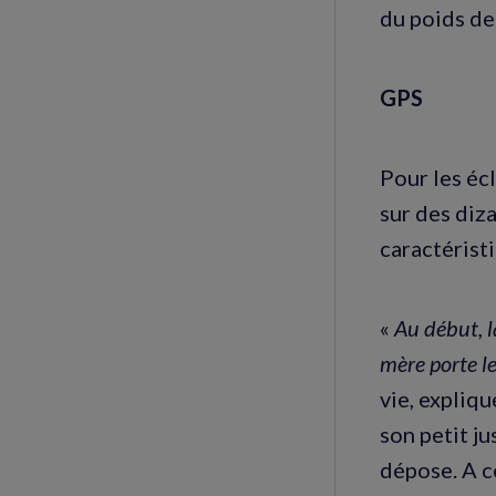
du poids de 
GPS
Pour les écl
sur des diza
caractérist
«
Au début, l
mère porte le
vie, expliq
son petit ju
dépose. A c