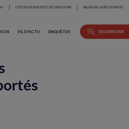
i ?
CITÉ DES SCIENCES ET DE L'INDUSTRIE
PALAIS DE LA DÉCOUVERTE
OCUS
FIL D'ACTU
ENQUÊTES
RECHERCHER
s
portés