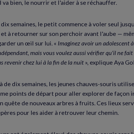
l va bien, le nourrir et l'aider à se réchauffer.
 dix semaines, le petit commence à voler seul jusqu'
 et à retourner sur son perchoir avant l'aube ­— mê
arder un œil sur lui. «
Imaginez avoir un adolescent à l
ndépendant, mais vous voulez aussi vérifier qu'il ne fait 
revenir chez lui à la fin de la nuit
», explique Aya Go
à de dix semaines, les jeunes chauves-souris utilise
e points de départ pour aller explorer de façon 
en quête de nouveaux arbres à fruits. Ces lieux ser
epères pour les aider à retrouver leur chemin.
urs ont également élevé des chauves-souris sans l