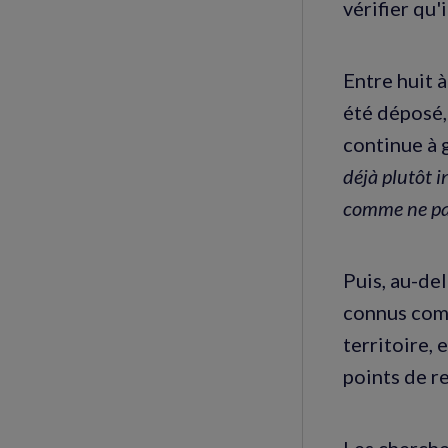
vérifier qu'i
Entre huit à
été déposé,
continue à g
déjà plutôt i
comme ne pas 
Puis, au-del
connus comm
territoire, 
points de r
Les cherche