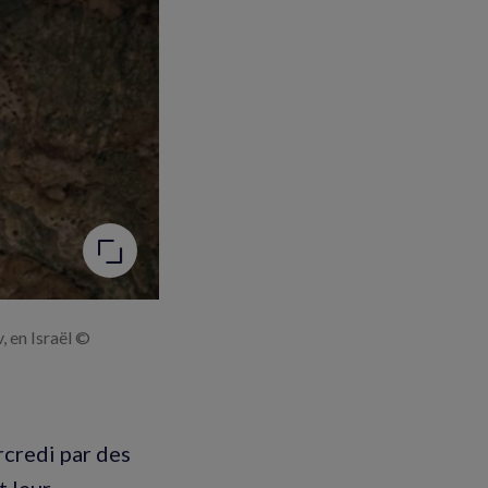
, en Israël ©
rcredi par des
 leur