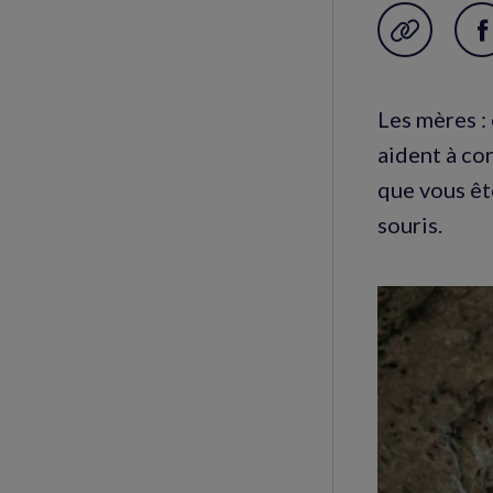
Garder en f
P
s
F
Les mères :
(
aident à co
f
que vous êt
souris.