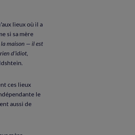
aux lieux où il a
me si sa mère
a maison ­— il est
rien d'idiot,
ldshtein.
nt ces lieux
indépendante le
vent aussi de
eur mère.