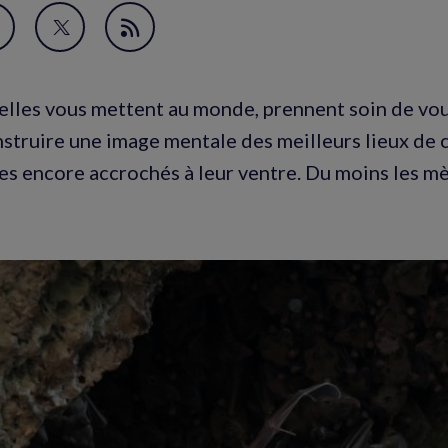
avori
artager
Partager
Flux
ur
sur
RSS
acebook
Twitter
 elles vous mettent au monde, prennent soin de vou
nouvelle
(nouvelle
nstruire une image mentale des meilleurs lieux de c
enêtre)
fenêtre)
es encore accrochés à leur ventre. Du moins les m