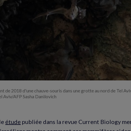
Agrandir
l'image
t de 2018 d'une chauve-souris dans une grotte au nord de Tel Aviv
el Aviv/AFP Sasha Danilovich
le
étude
publiée dans la revue Current Biology me
israéliens montre comment ces mammifères aident