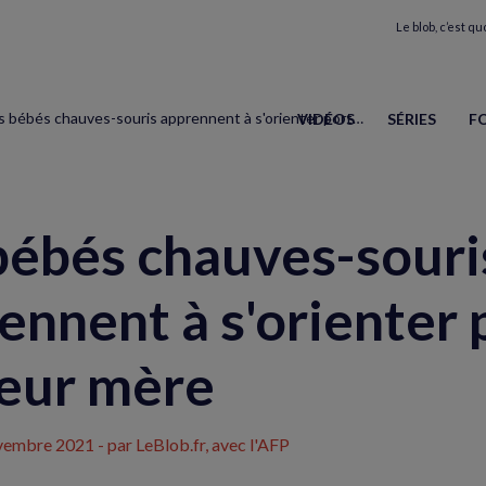
Le blob, c’est quo
Les bébés chauves-souris apprennent à s'orienter portés par leur mère
VIDÉOS
SÉRIES
F
bébés chauves-souri
ennent à s'orienter 
leur mère
vembre 2021
- par LeBlob.fr, avec l'AFP