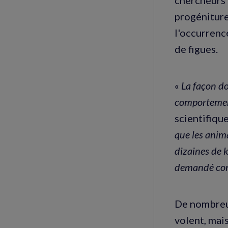
progéniture
l'occurrenc
de figues.
«
La façon d
comportemen
scientifique
que les anim
dizaines de k
demandé comm
De nombreus
volent, mais