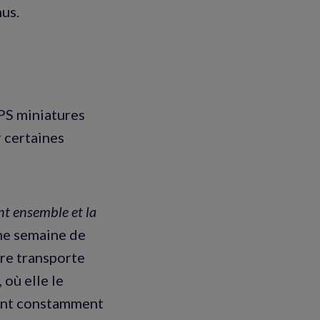
nus.
GPS miniatures
r certaines
nt ensemble et la
ème semaine de
ère transporte
 où elle le
vient constamment