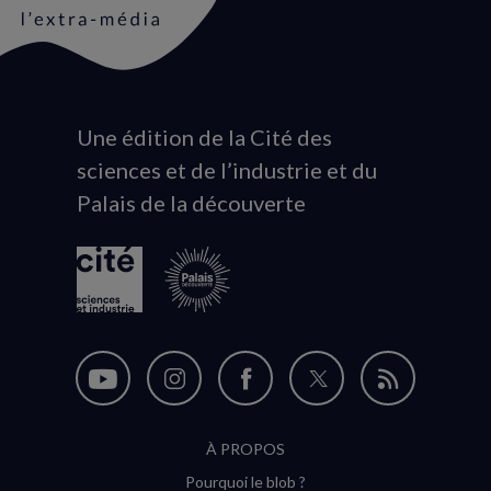
Une édition de la Cité des
Animation
sciences et de l’industrie et du
du
Palais de la découverte
logo
Nous
Nous
Nous
Nous
Flux
suivre
suivre
suivre
suivre
RSS
À PROPOS
sur
sur
sur
sur
Pourquoi le blob ?