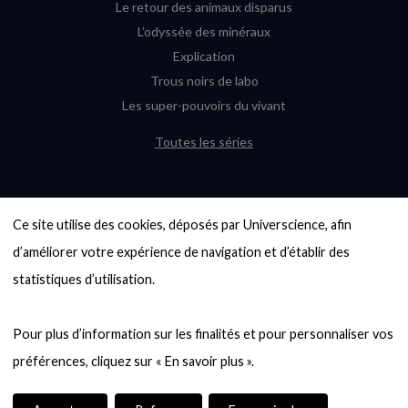
Le retour des animaux disparus
L’odyssée des minéraux
Explication
Trous noirs de labo
Les super-pouvoirs du vivant
Toutes les séries
DERNIÈRES ENQUÊTES
Ce site utilise des cookies, déposés par Universcience, afin 
6000 exoplanètes, et pas de « Terre »
en vue ?
d’améliorer votre expérience de navigation et d’établir des 
Quel avenir pour les cryptos ?
statistiques d’utilisation.

Un loup préhistorique ressuscité ? La
désextinction en question
Pour plus d’information sur les finalités et pour personnaliser vos 
Entre mathématiques et politique : la
quête d’un vote équitable
Évaluer l’intelligence humaine : un vrai
casse-tête