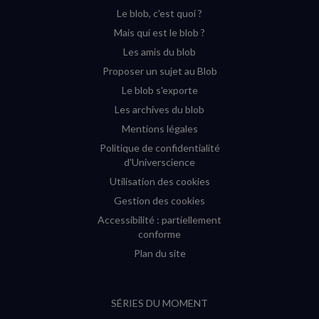
YouTube
Instagram
Facebook
Twitter
Le blob, c'est quoi ?
(nouvelle
(nouvelle
(nouvelle
(nouvelle
Mais qui est le blob ?
fenêtre)
fenêtre)
fenêtre)
fenêtre)
Les amis du blob
Proposer un sujet au Blob
Le blob s'exporte
Les archives du blob
Mentions légales
Politique de confidentialité
d'Universcience
Utilisation des cookies
Gestion des cookies
Accessibilité : partiellement
conforme
Plan du site
SÉRIES DU MOMENT