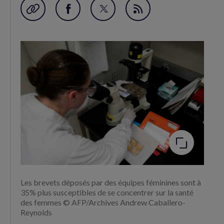
Garder en favori
Partager
Partager
Flux
sur
sur
RSS
Facebook
Twitter
(nouvelle
(nouvelle
fenêtre)
fenêtre)
Agrandir
l'image
Les brevets déposés par des équipes féminines sont à
35% plus susceptibles de se concentrer sur la santé
des femmes © AFP/Archives Andrew Caballero-
Reynolds