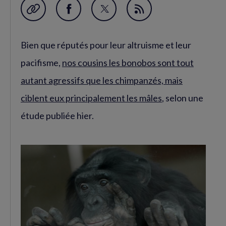
Garder en favori
Partager
Partager
Flux
sur
sur
RSS
Bien que réputés pour leur altruisme et leur
Facebook
Twitter
(nouvelle
(nouvelle
pacifisme,
nos cousins les bonobos sont tout
fenêtre)
fenêtre)
autant agressifs que les chimpanzés, mais
ciblent eux principalement les mâles
, selon une
étude publiée hier.
Agrandir
l'image