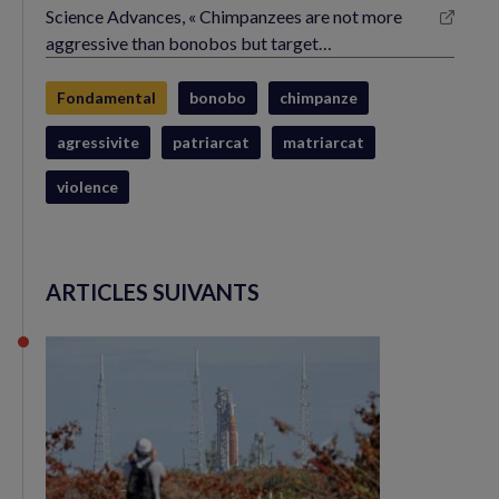
Science Advances, « Chimpanzees are not more
(nouvelle
aggressive than bonobos but target…
fenêtre)
Fondamental
bonobo
chimpanze
agressivite
patriarcat
matriarcat
violence
ARTICLES SUIVANTS