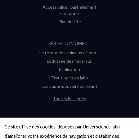
Accessibilité : partiellement
conforme
Plan du site
SÉRIES DU MOMENT
Le retour des animaux disparus
L’odyssée des minéraux
Explication
Trous noirs de labo
Les super-pouvoirs du vivant
Toutes les séries
DERNIÈRES ENQUÊTES
Ce site utilise des cookies, déposés par Universcience, afin 
6000 exoplanètes, et pas de « Terre »
en vue ?
d’améliorer votre expérience de navigation et d’établir des 