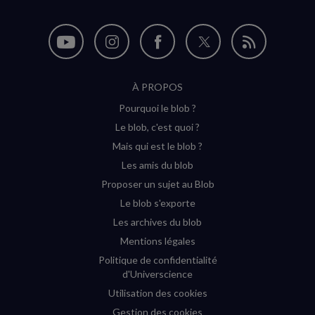
Nous
Nous
Nous
Nous
Flux
suivre
suivre
suivre
suivre
RSS
À PROPOS
sur
sur
sur
sur
Pourquoi le blob ?
YouTube
Instagram
Facebook
Twitter
Le blob, c'est quoi ?
(nouvelle
(nouvelle
(nouvelle
(nouvelle
Mais qui est le blob ?
fenêtre)
fenêtre)
fenêtre)
fenêtre)
Les amis du blob
Proposer un sujet au Blob
Le blob s'exporte
Les archives du blob
Mentions légales
Politique de confidentialité
d'Universcience
Utilisation des cookies
Gestion des cookies