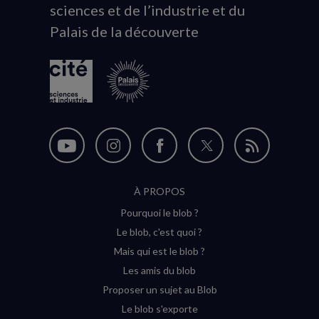
sciences et de l’industrie et du
du
Palais de la découverte
logo
Nous
Nous
Nous
Nous
Flux
suivre
suivre
suivre
suivre
RSS
À PROPOS
sur
sur
sur
sur
Pourquoi le blob ?
YouTube
Instagram
Facebook
Twitter
Le blob, c'est quoi ?
(nouvelle
(nouvelle
(nouvelle
(nouvelle
Mais qui est le blob ?
fenêtre)
fenêtre)
fenêtre)
fenêtre)
Les amis du blob
Proposer un sujet au Blob
Le blob s'exporte