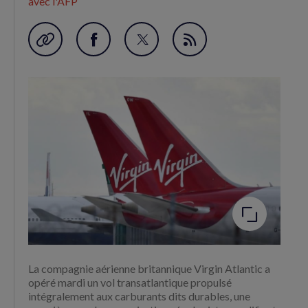
avec l'AFP
Garder en favori
Partager
Partager
Flux
sur
sur
RSS
Facebook
Twitter
(nouvelle
(nouvelle
fenêtre)
fenêtre)
Agrandir
l'image
La compagnie aérienne britannique Virgin Atlantic a
opéré mardi un vol transatlantique propulsé
intégralement aux carburants dits durables, une