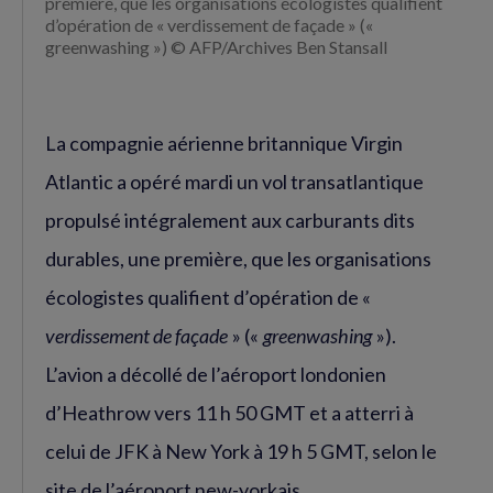
première, que les organisations écologistes qualifient
d’opération de « verdissement de façade » («
greenwashing ») © AFP/Archives Ben Stansall
La compagnie aérienne britannique Virgin
Atlantic a opéré mardi un vol transatlantique
propulsé intégralement aux carburants dits
durables, une première, que les organisations
écologistes qualifient d’opération de «
verdissement de façade
» («
greenwashing
»).
L’avion a décollé de l’aéroport londonien
d’Heathrow vers 11 h 50 GMT et a atterri à
celui de JFK à New York à 19 h 5 GMT, selon le
site de l’aéroport new-yorkais.