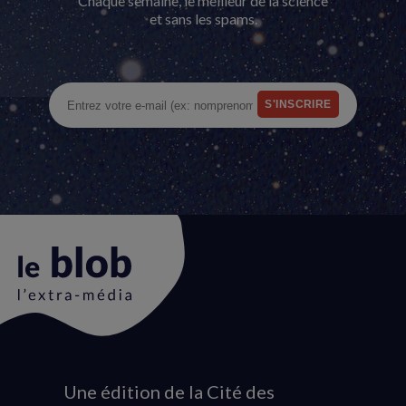
Chaque semaine, le meilleur de la science
et sans les spams.
Une édition de la Cité des
Animation