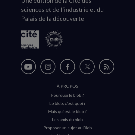
Une édition de la Cité des
Animation
sciences et de l’industrie et du
du
Palais de la découverte
logo
Nous
Nous
Nous
Nous
Flux
suivre
suivre
suivre
suivre
RSS
À PROPOS
sur
sur
sur
sur
Pourquoi le blob ?
YouTube
Instagram
Facebook
Twitter
Le blob, c'est quoi ?
(nouvelle
(nouvelle
(nouvelle
(nouvelle
Mais qui est le blob ?
fenêtre)
fenêtre)
fenêtre)
fenêtre)
Les amis du blob
Proposer un sujet au Blob