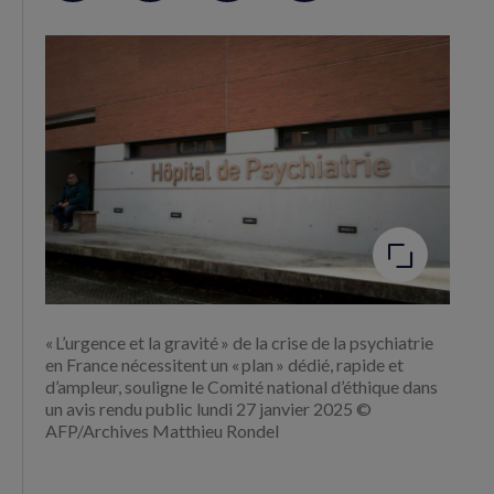
sur
sur
RSS
Facebook
Twitter
(nouvelle
(nouvelle
fenêtre)
fenêtre)
Agrandir
l'image
« L’urgence et la gravité » de la crise de la psychiatrie
en France nécessitent un « plan » dédié, rapide et
d’ampleur, souligne le Comité national d’éthique dans
un avis rendu public lundi 27 janvier 2025 ©
AFP/Archives Matthieu Rondel