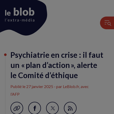
Animation
Psychiatrie en crise : il faut
du
logo
un « plan d’action », alerte
le Comité d’éthique
Publié le
27 janvier 2025
- par LeBlob.fr, avec
l’AFP
Garder en favori
Partager
Partager
Flux