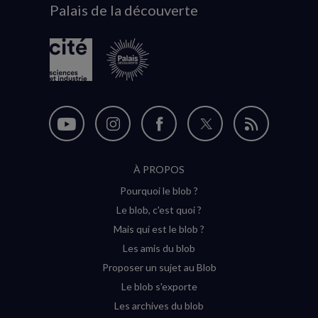
Palais de la découverte
logo
Nous
Nous
Nous
Nous
Flux
suivre
suivre
suivre
suivre
RSS
À PROPOS
sur
sur
sur
sur
Pourquoi le blob ?
YouTube
Instagram
Facebook
Twitter
Le blob, c'est quoi ?
(nouvelle
(nouvelle
(nouvelle
(nouvelle
Mais qui est le blob ?
fenêtre)
fenêtre)
fenêtre)
fenêtre)
Les amis du blob
Proposer un sujet au Blob
Le blob s'exporte
Les archives du blob