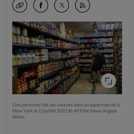
Garder en favori
Partager
Partager
Flux
sur
sur
RSS
Facebook
Twitter
(nouvelle
(nouvelle
fenêtre)
fenêtre)
Agrandir
l'image
Une personne fait ses courses dans un supermarché à
New York le 13 juillet 2022 © AFP/Archives Angela
Weiss