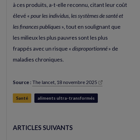
à ces produits, a-t-elle reconnu, citant leur coût
élevé «
pour les individus, les systèmes de santé et
les finances publiques
», tout en soulignant que
les milieux les plus pauvres sont les plus
frappés avec un risque «
disproportionné
» de
maladies chroniques.
Source :
The lancet, 18 novembre 2025
(nouvelle
fenêtre)
Santé
aliments ultra-transformés
ARTICLES SUIVANTS