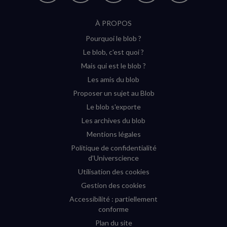
suivre
suivre
suivre
suivre
RSS
À PROPOS
sur
sur
sur
sur
Pourquoi le blob ?
YouTube
Instagram
Facebook
Twitter
Le blob, c'est quoi ?
(nouvelle
(nouvelle
(nouvelle
(nouvelle
Mais qui est le blob ?
fenêtre)
fenêtre)
fenêtre)
fenêtre)
Les amis du blob
Proposer un sujet au Blob
Le blob s'exporte
Les archives du blob
Mentions légales
Politique de confidentialité
d'Universcience
Utilisation des cookies
Gestion des cookies
Accessibilité : partiellement
conforme
Plan du site