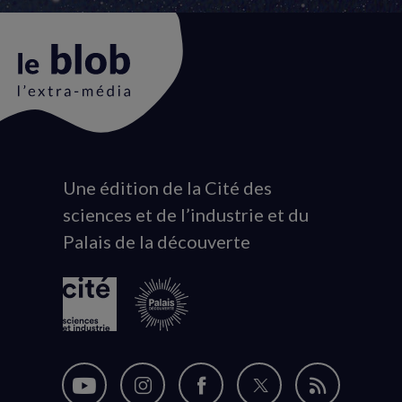
Une édition de la Cité des
Animation
sciences et de l’industrie et du
du
Palais de la découverte
logo
Nous
Nous
Nous
Nous
Flux