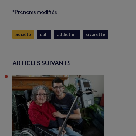
*Prénoms modifiés
Société
puff
addiction
cigarette
ARTICLES SUIVANTS