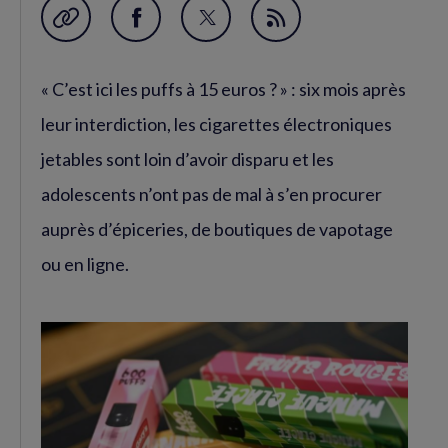
Garder en favori
Partager
Partager
Flux
sur
sur
RSS
« C’est ici les puffs à 15 euros ? » : six mois après
Facebook
Twitter
(nouvelle
(nouvelle
leur interdiction, les cigarettes électroniques
fenêtre)
fenêtre)
jetables sont loin d’avoir disparu et les
adolescents n’ont pas de mal à s’en procurer
auprès d’épiceries, de boutiques de vapotage
ou en ligne.