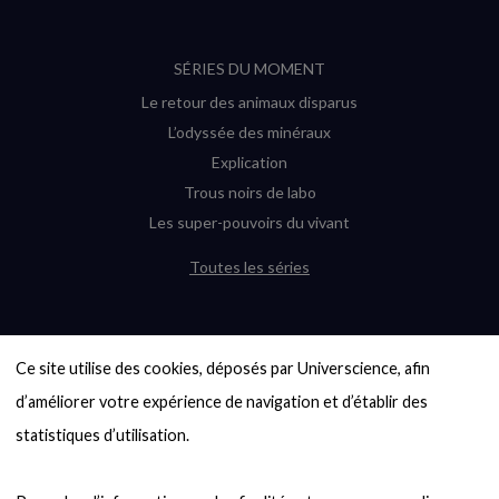
SÉRIES DU MOMENT
Le retour des animaux disparus
L’odyssée des minéraux
Explication
Trous noirs de labo
Les super-pouvoirs du vivant
Toutes les séries
DERNIÈRES ENQUÊTES
Ce site utilise des cookies, déposés par Universcience, afin 
6000 exoplanètes, et pas de « Terre »
en vue ?
d’améliorer votre expérience de navigation et d’établir des 
Quel avenir pour les cryptos ?
statistiques d’utilisation.

Un loup préhistorique ressuscité ? La
désextinction en question