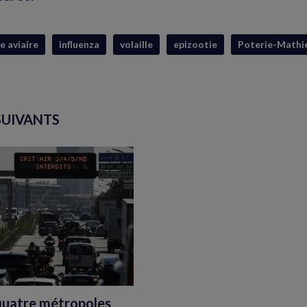
e aviaire
influenza
volaille
epizootie
Poterie-Mathi
SUIVANTS
 quatre métropoles