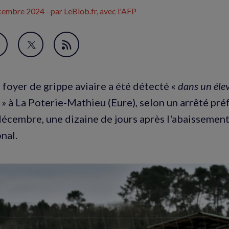
cembre 2024
- par LeBlob.fr, avec l'AFP
avori
artager
Partager
Flux
ur
sur
RSS
acebook
Twitter
foyer de grippe aviaire a été détecté «
dans un élev
nouvelle
(nouvelle
» à La Poterie-Mathieu (Eure), selon un arrêté pré
enêtre)
fenêtre)
écembre, une dizaine de jours après l'abaissement
nal.