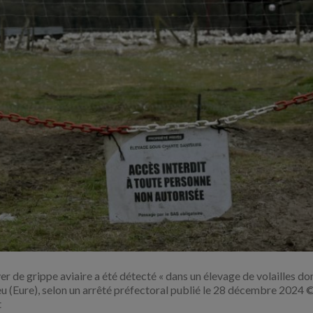
Agrandir
l'image
r de grippe aviaire a été détecté « dans un élevage de volailles do
u (Eure), selon un arrêté préfectoral publié le 28 décembre 2024
t