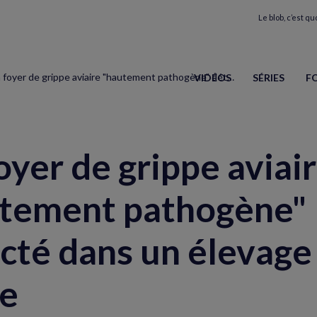
Le blob, c’est quo
Un foyer de grippe aviaire "hautement pathogène" détecté dans un élevage dans l'Eure
VIDÉOS
SÉRIES
F
oyer de grippe aviai
tement pathogène"
cté dans un élevage
re