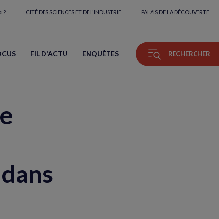
i ?
CITÉ DES SCIENCES ET DE L'INDUSTRIE
PALAIS DE LA DÉCOUVERTE
OCUS
FIL D'ACTU
ENQUÊTES
RECHERCHER
re
 dans