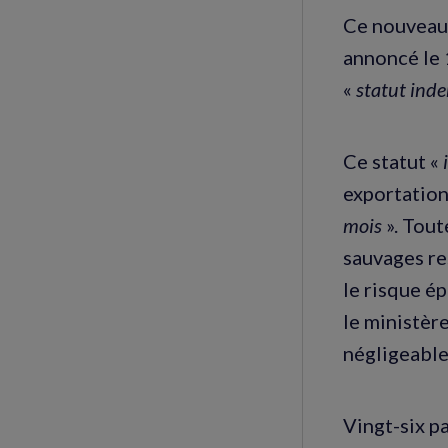
Ce nouveau f
annoncé le 
«
statut inde
Ce statut «
exportation
mois
». Tout
sauvages re
le risque é
le ministère
négligeable
Vingt-six p