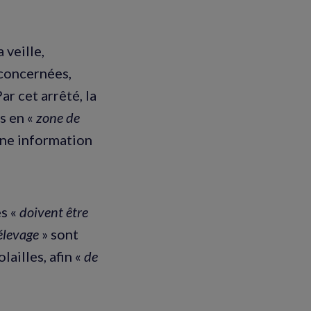
 veille,
 concernées,
ar cet arrêté, la
s en «
zone de
une information
s «
doivent être
'élevage
» sont
lailles, afin «
de