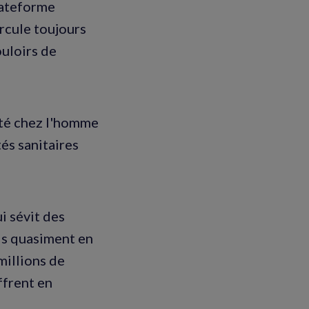
plateforme
ircule toujours
ouloirs de
ecté chez l'homme
és sanitaires
i sévit des
is quasiment en
millions de
ffrent en