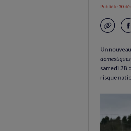
Publié le
30 dé
Garder en f
P
s
F
Un nouveau 
(
domestiques
f
samedi 28 d
risque natio