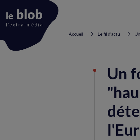
Fil
Accueil
Le fil d’actu
d'Ariane
Animation
du
Un f
logo
"hau
déte
l'Eu