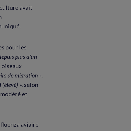
culture avait
n
muniqué.
es pour les
depuis plus d'un
s oiseaux
oirs de migration
»,
 (élevé)
», selon
é, modéré et
fluenza aviaire