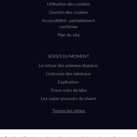
Utilisation des cookies
Gestion des cookies
Accessibilité : partiellement
conforme
Plan du site
SÉRIES DU MOMENT
Le retour des animaux disparus
L’odyssée des minéraux
Explication
Trous noirs de labo
Les super-pouvoirs du vivant
Toutes les séries
DERNIÈRES ENQUÊTES