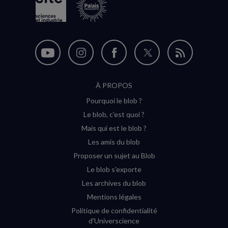
Nous
Nous
Nous
Nous
Flux
suivre
suivre
suivre
suivre
RSS
À PROPOS
sur
sur
sur
sur
Pourquoi le blob ?
YouTube
Instagram
Facebook
Twitter
Le blob, c'est quoi ?
(nouvelle
(nouvelle
(nouvelle
(nouvelle
Mais qui est le blob ?
fenêtre)
fenêtre)
fenêtre)
fenêtre)
Les amis du blob
Proposer un sujet au Blob
Le blob s'exporte
Les archives du blob
Mentions légales
Politique de confidentialité
d'Universcience