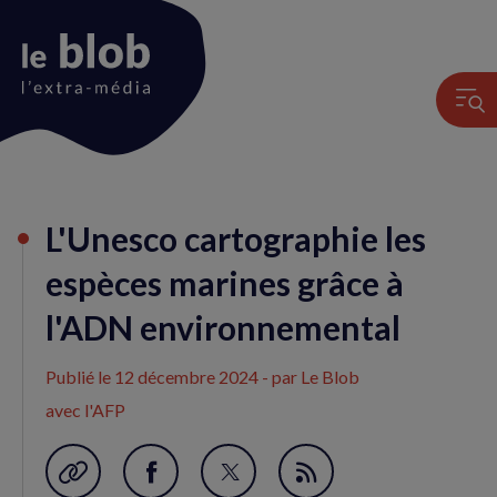
Animation
L'Unesco cartographie les
du
logo
espèces marines grâce à
l'ADN environnemental
Publié le
12 décembre 2024
- par Le Blob
avec l'AFP
Garder en favori
Partager
Partager
Flux