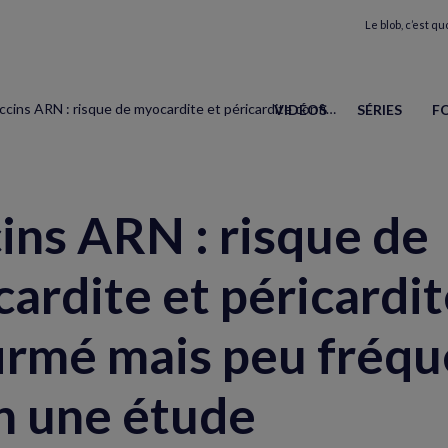
Le blob, c’est quo
Vaccins ARN : risque de myocardite et péricardite confirmé mais peu fréquent, selon une étude
VIDÉOS
SÉRIES
F
ins ARN : risque de
ardite et péricardit
irmé mais peu fréqu
n une étude