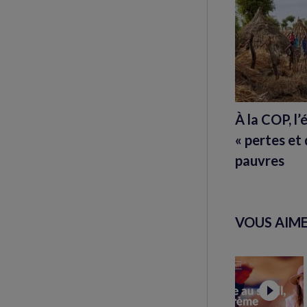
À la COP, l
« pertes e
pauvres
VOUS AIME