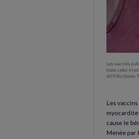
Les vaccins à A
mais celui-ci e
AFP/Archives 
Les vaccins
myocardite 
cause le bén
Menée par l