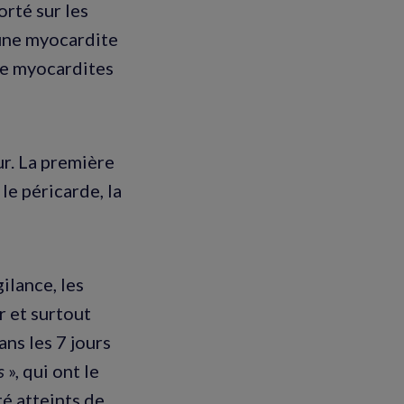
rté sur les
 une myocardite
 de myocardites
ur. La première
le péricarde, la
ilance, les
r et surtout
ns les 7 jours
s
», qui ont le
é atteints de