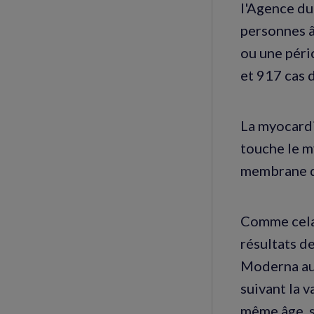
l'Agence du
personnes â
ou une péri
et 917 cas 
La myocardi
touche le m
membrane q
Comme cela 
résultats de
Moderna aug
suivant la 
même âge, s