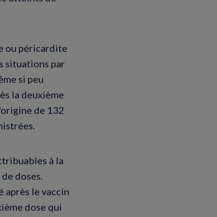
e ou péricardite
s situations par
ême si peu
rès la deuxième
l'origine de 132
istrées.
tribuables à la
 de doses.
é après le vaccin
uxième dose qui