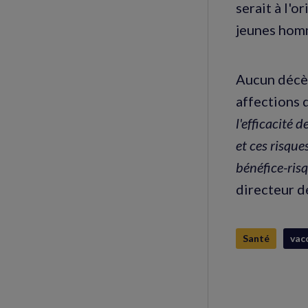
serait à l'o
jeunes hom
Aucun décès
affections q
l'efficacité
et ces risque
bénéfice-risq
directeur d
Santé
vac