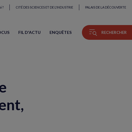
i ?
CITÉ DES SCIENCES ET DE L'INDUSTRIE
PALAIS DE LA DÉCOUVERTE
OCUS
FIL D'ACTU
ENQUÊTES
RECHERCHER
e
ent,