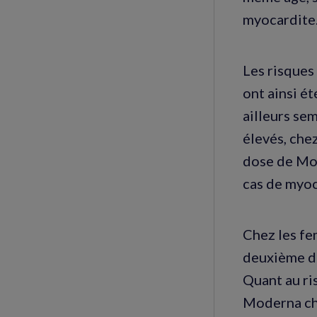
myocardite
Les risques
ont ainsi é
ailleurs se
élevés, che
dose de Mod
cas de myoc
Chez les fe
deuxième do
Quant au ris
Moderna che