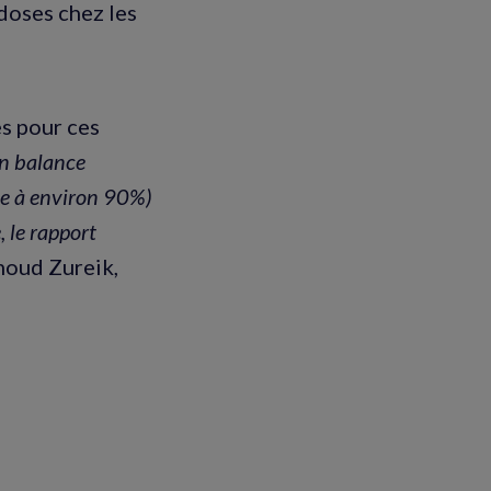
 doses chez les
es pour ces
n balance
uée à environ 90%)
, le rapport
moud Zureik,