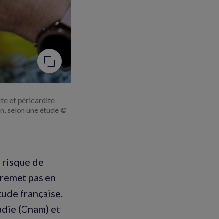
te et péricardite
on, selon une étude ©
 risque de
 remet pas en
tude française.
adie (Cnam) et