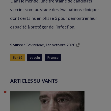
Dans le monde, une trentaine de candidats
vaccins sont au stade des évaluations cliniques
dont certains en phase 3 pour démontrer leur
capacité à protéger de l’infection.
Source :
Covireivac, 1er octobre 2020
(nouvelle
fenêtre)
Santé
vaccin
France
ARTICLES SUIVANTS