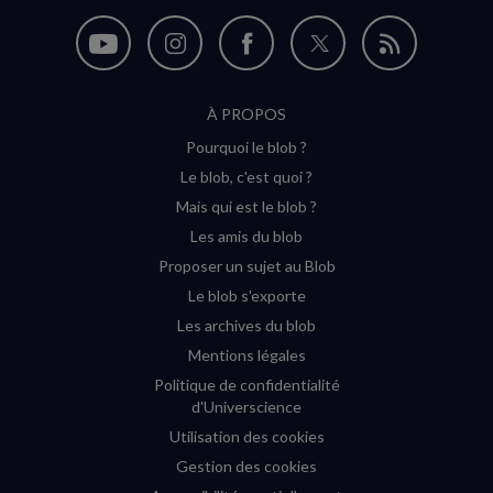
Nous
Nous
Nous
Nous
Flux
suivre
suivre
suivre
suivre
RSS
À PROPOS
sur
sur
sur
sur
Pourquoi le blob ?
YouTube
Instagram
Facebook
Twitter
Le blob, c'est quoi ?
(nouvelle
(nouvelle
(nouvelle
(nouvelle
Mais qui est le blob ?
fenêtre)
fenêtre)
fenêtre)
fenêtre)
Les amis du blob
Proposer un sujet au Blob
Le blob s'exporte
Les archives du blob
Mentions légales
Politique de confidentialité
d'Universcience
Utilisation des cookies
Gestion des cookies