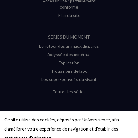
Accessibilité : partiellement
conforme
Plan du site
SÉRIES DU MOMENT
Le retour des animaux disparus
L’odyssée des minéraux
Explication
Trous noirs de labo
Les super-pouvoirs du vivant
Toutes les séries
DERNIÈRES ENQUÊTES
Ce site utilise des cookies, déposés par Universcience, afin 
6000 exoplanètes, et pas de « Terre »
en vue ?
d’améliorer votre expérience de navigation et d’établir des 
Quel avenir pour les cryptos ?