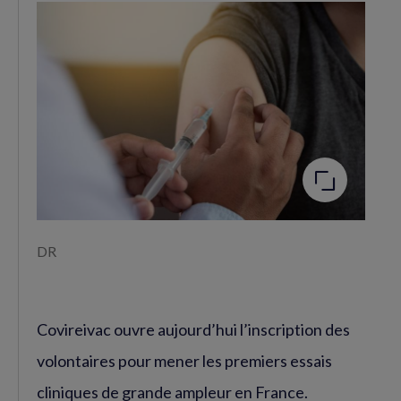
Facebook
Twitter
(nouvelle
(nouvelle
fenêtre)
fenêtre)
Agrandir
l'image
DR
Covireivac ouvre aujourd’hui l’inscription des
volontaires pour mener les premiers essais
cliniques de grande ampleur en France.