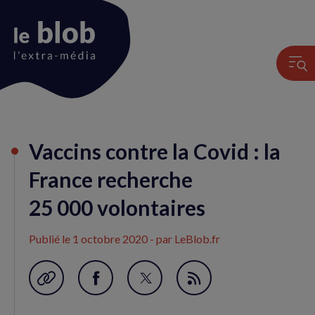
Animation
Vaccins contre la Covid : la
du
logo
France recherche
25 000 volontaires
Publié le
1 octobre 2020
- par LeBlob.fr
Garder en favori
Partager
Partager
Flux
sur
sur
RSS