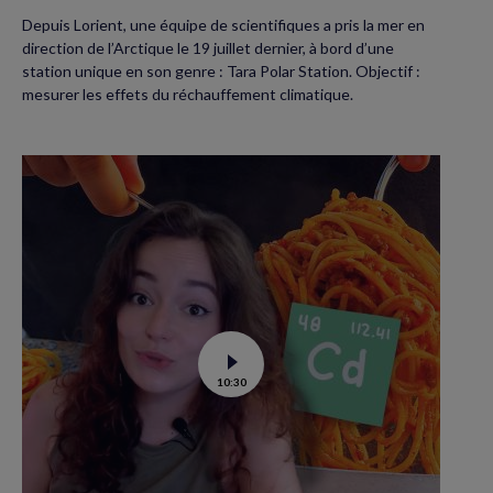
Depuis Lorient, une équipe de scientifiques a pris la mer en
direction de l’Arctique le 19 juillet dernier, à bord d’une
station unique en son genre : Tara Polar Station. Objectif :
mesurer les effets du réchauffement climatique.
Voir
10:30
la
vidéo
de
Contamination
au
cadmium :
ce
qu’il