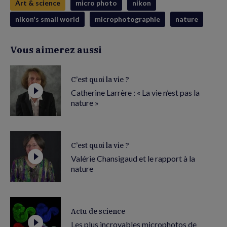
Art & science
micro photo
nikon
nikon's small world
microphotographie
nature
Vous aimerez aussi
C’est quoi la vie ?
Catherine Larrère : « La vie n’est pas la
nature »
C’est quoi la vie ?
Valérie Chansigaud et le rapport à la
nature
Actu de science
Les plus incroyables microphotos de