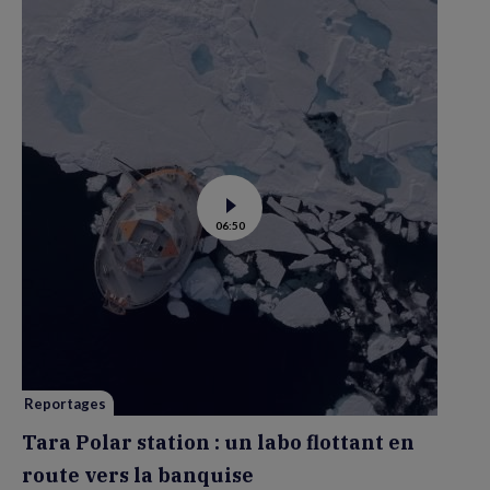
Voir
06:50
la
vidéo
de
Tara
Polar
station
:
un
labo
flottant
en
route
vers
Reportages
la
banquise
Tara Polar station : un labo flottant en
route vers la banquise