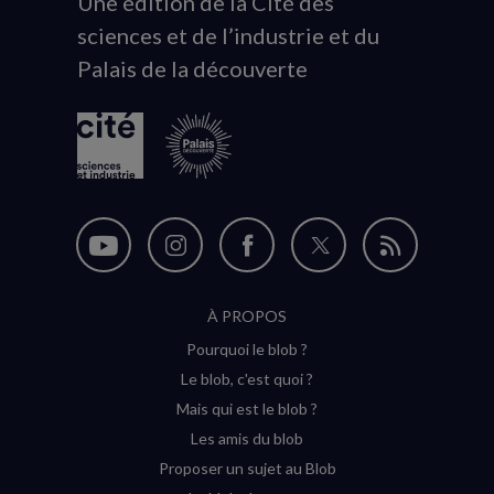
Une édition de la Cité des
Animation
sciences et de l’industrie et du
du
Palais de la découverte
logo
Nous
Nous
Nous
Nous
Flux
suivre
suivre
suivre
suivre
RSS
À PROPOS
sur
sur
sur
sur
Pourquoi le blob ?
YouTube
Instagram
Facebook
Twitter
Le blob, c'est quoi ?
(nouvelle
(nouvelle
(nouvelle
(nouvelle
Mais qui est le blob ?
fenêtre)
fenêtre)
fenêtre)
fenêtre)
Les amis du blob
Proposer un sujet au Blob