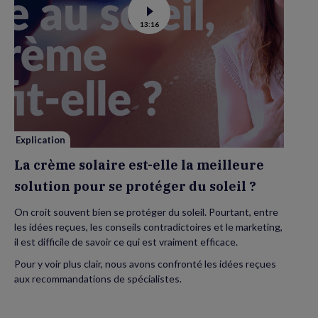
Voir
13:16
la
vidéo
de
La
crème
solaire
est-
elle
la
meilleure
solution
pour
se
Explication
protéger
du
La crème solaire est-elle la meilleure
soleil
?
solution pour se protéger du soleil ?
On croit souvent bien se protéger du soleil. Pourtant, entre
les idées reçues, les conseils contradictoires et le marketing,
il est difficile de savoir ce qui est vraiment efficace.
Pour y voir plus clair, nous avons confronté les idées reçues
aux recommandations de spécialistes.