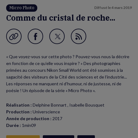
Micro Photo
Diffusé le
4 mars 2019
Comme du cristal de roche...
Garder en favori
Partager
Partager
Flux
sur
sur
RSS
« Que voyez-vous sur cette photo ? Pouvez-vous nous la décrire
Facebook
Twitter
en fonction de ce qu’elle vous inspire ? » Des photographies
(nouvelle
(nouvelle
primées au concours Nikon Small World ont été soumises à la
sagacité des visiteurs de la Cité des sciences et de l’industrie...
fenêtre)
fenêtre)
Les réponses ne manquent ni d’humour, ni de justesse, ni de
poésie ! Un épisode de la série « Micro Photo ».
Réalisation :
Delphine Bonnart , Isabelle Bousquet
Production :
Universcience
Année de production :
2017
Durée :
1min09