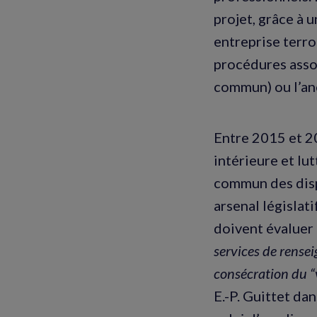
projet, grâce à 
entreprise terr
procédures assou
commun) ou l’a
Entre 2015 et 20
intérieure et lu
commun des dispo
arsenal législati
doivent évaluer 
services de rensei
consécration du “
E.-P. Guittet da