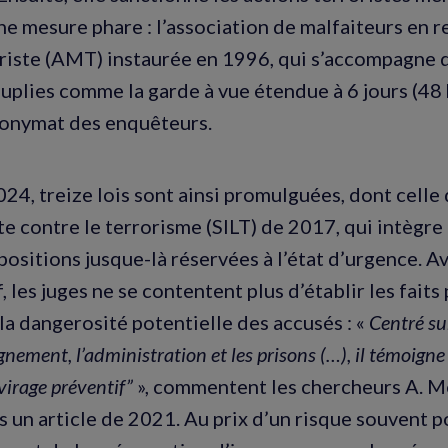
une mesure phare : l’association de malfaiteurs en r
oriste (AMT) instaurée en 1996, qui s’accompagne 
plies comme la garde à vue étendue à 6 jours (48 
nonymat des enquêteurs.
24, treize lois sont ainsi promulguées, dont celle 
tte contre le terrorisme (SILT) de 2017, qui intègre
sitions jusque-là réservées à l’état d’urgence. A
f, les juges ne se contentent plus d’établir les faits
la dangerosité potentielle des accusés : «
Centré sur
gnement, l’administration et les prisons (…), il témoigne
virage préventif”
», commentent les chercheurs A. Mé
ns un article de 2021. Au prix d’un risque souvent p