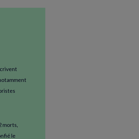
fenêtre)
fenêtre)
crivent
, notamment
oristes
2 morts,
nfié le