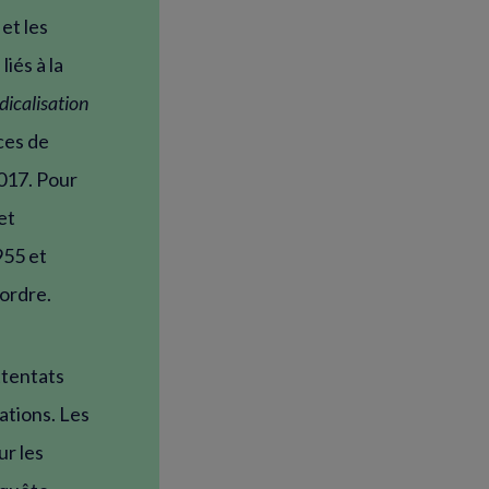
 et les
liés à la
icalisation
ces de
017. Pour
et
955 et
’ordre.
ttentats
ations. Les
ur les