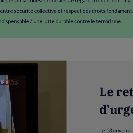
bliques et la cohésion sociale. Ce regard critique nourrit l
 entre sécurité collective et respect des droits fondament
ndispensable à une lutte durable contre le terrorisme.
Le ret
d’urg
Le 13 novembr