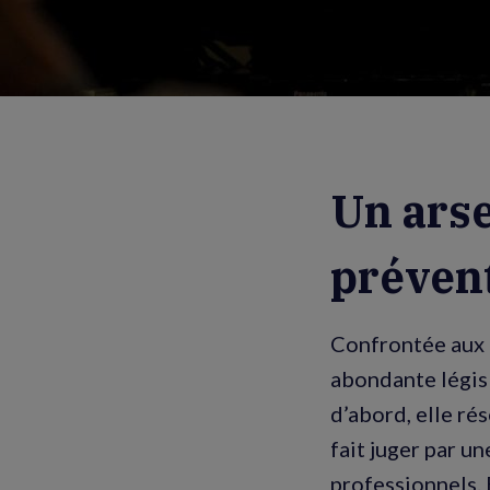
Un arsen
prévent
Confrontée aux a
abondante législ
d’abord, elle rés
fait juger par u
professionnels. 