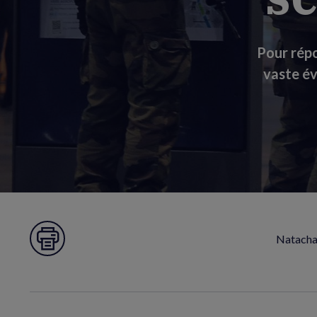
Pour répo
vaste év
Natacha 
Imprimer la page