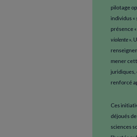
pilotage op
individus «
présence «
violente
». 
renseignem
mener cette
juridiques,
renforcé ap
Ces initiat
déjoués dep
sciences so