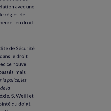
elation avec une
de règles de
heures en droit
dite de Sécurité
 dans le droit
vec ce nouvel
 passés, mais
 la police, les
 de la
gie, S. Weill et
ointé du doigt,