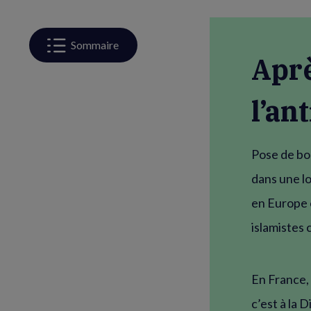
Sommaire
Aprè
l’an
Pose de bo
dans une l
en Europe e
islamistes
En France,
c’est à la 