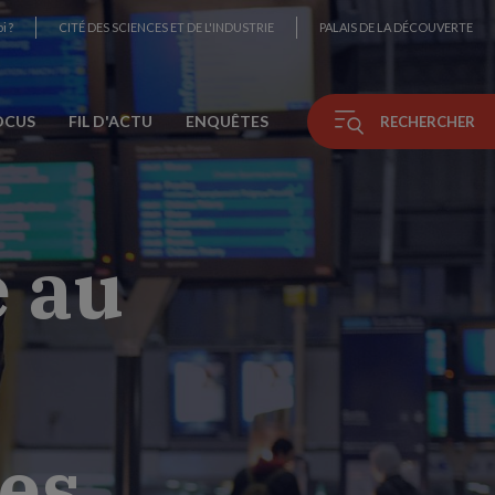
i ?
CITÉ DES SCIENCES ET DE L'INDUSTRIE
PALAIS DE LA DÉCOUVERTE
OCUS
FIL D'ACTU
ENQUÊTES
RECHERCHER
e au
les