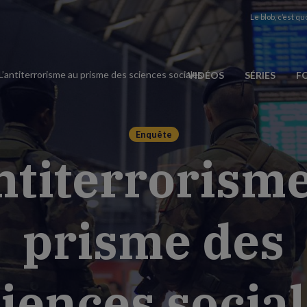
Le blob, c’est quo
L’antiterrorisme au prisme des sciences sociales
VIDÉOS
SÉRIES
F
Enquête
ntiterrorism
prisme des
iences socia