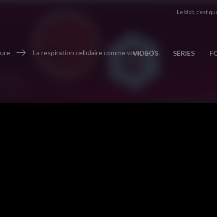
Le blob, c’est quo
ure
La respiration cellulaire comme vous ne l'avez jamais vue
VIDÉOS
SÉRIES
F