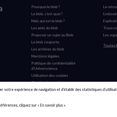
a
Pourquoi le blob ?
Le retou
Le blob, c'est quoi ?
L’odyss
Mais qui est le blob ?
Explicat
Les amis du blob
Trous no
Proposer un sujet au Blob
Les supe
Le blob s'exporte
Toutes l
Les archives du blob
Mentions légales
Politique de confidentialité
d'Universcience
Utilisation des cookies
Gestion des cookies
r votre expérience de navigation et d’établir des statistiques d’utilisati
Accessibilité : partiellement
conforme
Plan du site