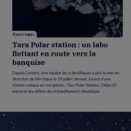
Polar
station
:
un
labo
flottant
en
route
vers
Reportages
la
banquise
Tara Polar station : un labo
flottant en route vers la
banquise
Depuis Lorient, une équipe de scientifiques a pris la mer en
direction de l’Arctique le 19 juillet dernier, à bord d’une
station unique en son genre : Tara Polar Station. Objectif :
mesurer les effets du réchauffement climatique.