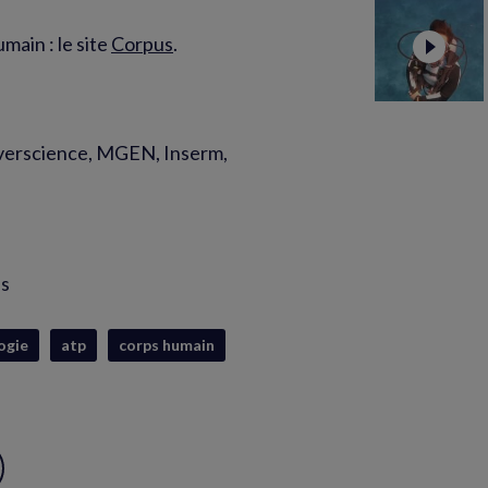
main : le site
Corpus
.
erscience, MGEN, Inserm,
is
ogie
atp
corps humain
ux