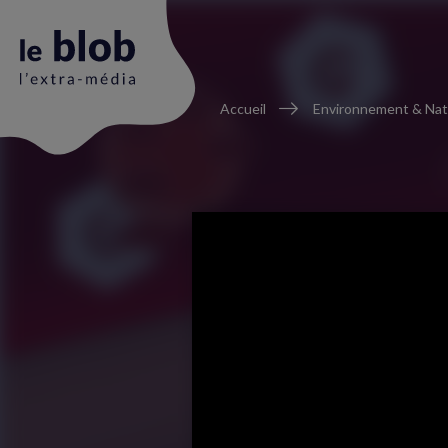
Fil
Accueil
Environnement & Nat
d'Ariane
Animation
du
logo