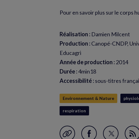
Pour en savoir plus sur le corps hu
Réalisation :
Damien Milcent
Production :
Canopé-CNDP, Univ
Educagri
Année de production :
2014
Durée :
4min18
Accessibilité :
sous-titres frança
Environnement & Nature
physiol
respiration
Garder en favori
Partager
Partager
Fl