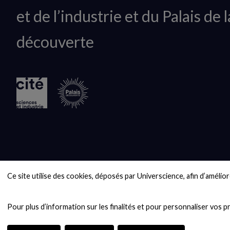
du
et de l’industrie et du Palais de l
logo
découverte
Ce site utilise des cookies, déposés par Universcience, afin d’améliore