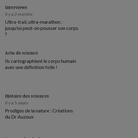
Interviews
Il y a 2 months
Ultra-trail, ultra-marathon :
jusqu’où peut-on pousser son corps
?
Actu de science
Ils cartographient le corps humain
avec une définition folle !
Histoire des sciences
Il y a 5 years
Prodiges de la nature : Créations
du Dr Auzoux