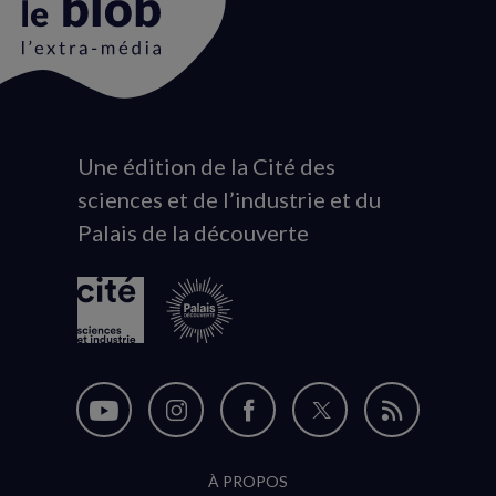
Une édition de la Cité des
Animation
sciences et de l’industrie et du
du
Palais de la découverte
logo
Nous
Nous
Nous
Nous
Flux
suivre
suivre
suivre
suivre
RSS
À PROPOS
sur
sur
sur
sur