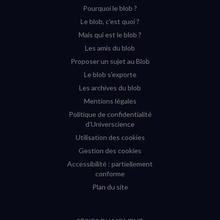
Pourquoi le blob ?
YouTube
Instagram
Facebook
Twitter
Le blob, c'est quoi ?
(nouvelle
(nouvelle
(nouvelle
(nouvelle
Mais qui est le blob ?
fenêtre)
fenêtre)
fenêtre)
fenêtre)
Les amis du blob
Proposer un sujet au Blob
Le blob s'exporte
Les archives du blob
Mentions légales
Politique de confidentialité
d'Universcience
Utilisation des cookies
Gestion des cookies
Accessibilité : partiellement
conforme
Plan du site