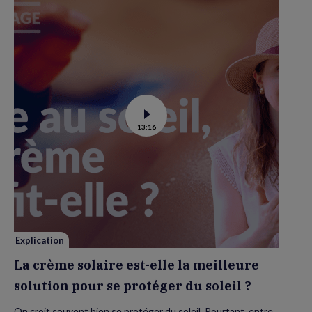
Voir
13:16
la
vidéo
de
La
crème
solaire
est-
elle
la
meilleure
solution
pour
se
Explication
protéger
du
La crème solaire est-elle la meilleure
soleil
?
solution pour se protéger du soleil ?
On croit souvent bien se protéger du soleil. Pourtant, entre