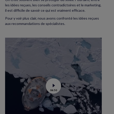
les idées reçues, les conseils contradictoires et le marketing,
il est difficile de savoir ce qui est vraiment efficace.
Pour y voir plus clair, nous avons confronté les idées reçues
aux recommandations de spécialistes.
Voir
06:50
la
vidéo
de
Tara
Polar
station
:
un