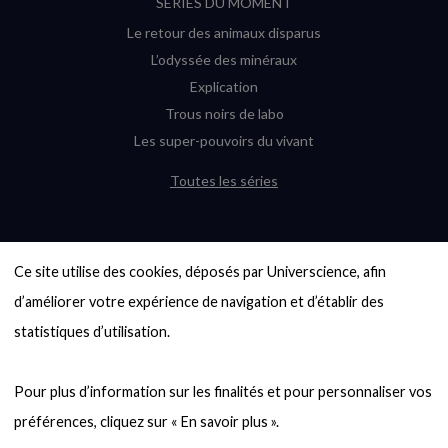
SÉRIES DU MOMENT
Le retour des animaux disparus
L’odyssée des minéraux
Explication
Trous noirs de labo
Les super-pouvoirs du vivant
Toutes les séries
DERNIÈRES ENQUÊTES
Ce site utilise des cookies, déposés par Universcience, afin 
6000 exoplanètes, et pas de « Terre »
en vue ?
d’améliorer votre expérience de navigation et d’établir des 
Quel avenir pour les cryptos ?
statistiques d’utilisation.

Un loup préhistorique ressuscité ? La
désextinction en question
Pour plus d’information sur les finalités et pour personnaliser vos 
Entre mathématiques et politique : la
quête d’un vote équitable