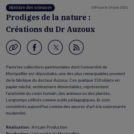
Histoire des sciences
Diffusé le
19 juin 2021
Prodiges de la nature :
Créations du Dr Auzoux
Garder en favori
Partager
Partager
Flux
sur
sur
RSS
Parmi les collections patrimoniales dont l’université de
Facebook
Twitter
Montpellier est dépositaire, une des plus remarquables provient
(nouvelle
(nouvelle
de la fabrique du docteur Auzoux. Ces quelque 150 objets en
papier mâché, entièrement démontables, représentent
fenêtre)
fenêtre)
l’anatomie du corps humain, des animaux ou des plantes.
Longtemps utilisés comme outils pédagogiques, ils sont
considérés aujourd’hui comme des œuvres d’art à la surprenante
modernité.
Réalisation :
Artcam Production
Production :
Université de Montpellier