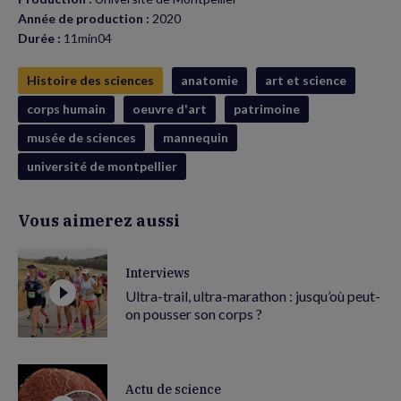
Année de production :
2020
Durée :
11min04
Histoire des sciences
anatomie
art et science
corps humain
oeuvre d'art
patrimoine
musée de sciences
mannequin
université de montpellier
Vous aimerez aussi
Interviews
Ultra-trail, ultra-marathon : jusqu’où peut-
on pousser son corps ?
Actu de science