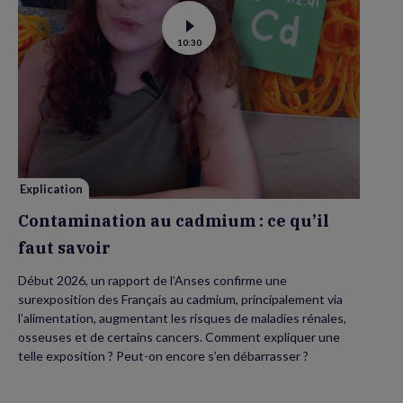
Voir
10:30
la
vidéo
de
Contamination
au
cadmium :
ce
qu’il
faut
savoir
Explication
Contamination au cadmium : ce qu’il
faut savoir
Début 2026, un rapport de l’Anses confirme une
surexposition des Français au cadmium, principalement via
l’alimentation, augmentant les risques de maladies rénales,
osseuses et de certains cancers. Comment expliquer une
telle exposition ? Peut-on encore s’en débarrasser ?