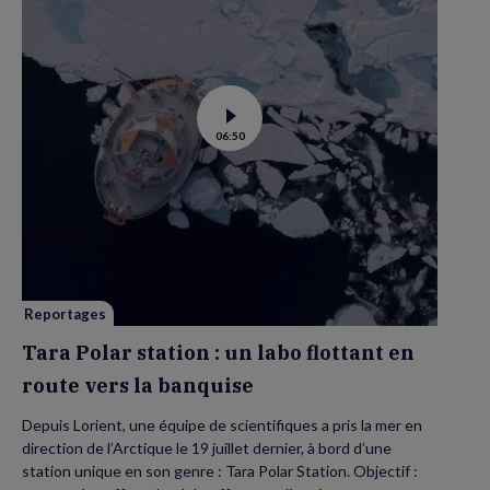
Voir
06:50
la
vidéo
de
Tara
Polar
station
:
un
labo
flottant
en
route
vers
Reportages
la
banquise
Tara Polar station : un labo flottant en
route vers la banquise
Depuis Lorient, une équipe de scientifiques a pris la mer en
direction de l’Arctique le 19 juillet dernier, à bord d’une
station unique en son genre : Tara Polar Station. Objectif :