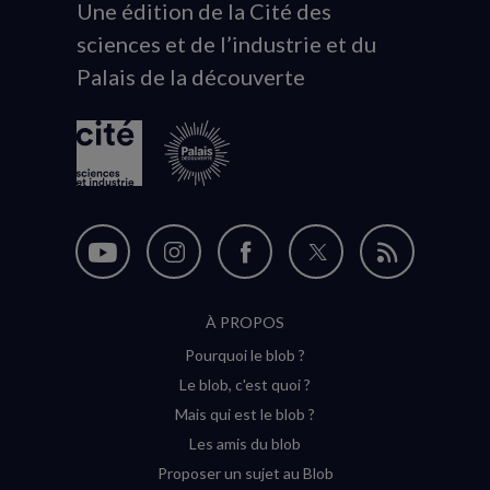
Une édition de la Cité des
Animation
sciences et de l’industrie et du
du
Palais de la découverte
logo
Nous
Nous
Nous
Nous
Flux
suivre
suivre
suivre
suivre
RSS
À PROPOS
sur
sur
sur
sur
Pourquoi le blob ?
YouTube
Instagram
Facebook
Twitter
Le blob, c'est quoi ?
(nouvelle
(nouvelle
(nouvelle
(nouvelle
Mais qui est le blob ?
fenêtre)
fenêtre)
fenêtre)
fenêtre)
Les amis du blob
Proposer un sujet au Blob