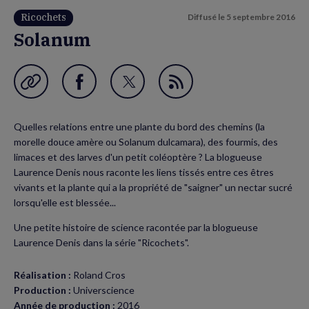
Ricochets
Diffusé le
5 septembre 2016
Solanum
Garder en favori
Partager
Partager
Flux
sur
sur
RSS
Quelles relations entre une plante du bord des chemins (la
Facebook
Twitter
morelle douce amère ou Solanum dulcamara), des fourmis, des
(nouvelle
(nouvelle
limaces et des larves d'un petit coléoptère ? La blogueuse
Laurence Denis nous raconte les liens tissés entre ces êtres
fenêtre)
fenêtre)
vivants et la plante qui a la propriété de "saigner" un nectar sucré
lorsqu'elle est blessée...
Une petite histoire de science racontée par la blogueuse
Laurence Denis dans la série "Ricochets".
Réalisation :
Roland Cros
Production :
Universcience
Année de production :
2016