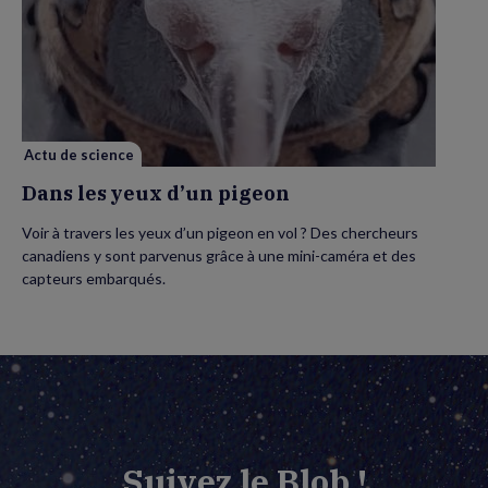
de
Dans
les
yeux
d’un
pigeon
Actu de science
Dans les yeux d’un pigeon
Voir à travers les yeux d’un pigeon en vol ? Des chercheurs
canadiens y sont parvenus grâce à une mini-caméra et des
capteurs embarqués.
Suivez le Blob !