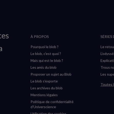
ces
À PROPOS
SÉRIES
a
Pourquoi le blob ?
Le retou
Le blob, c'est quoi ?
L’odyss
Mais qui est le blob ?
Explicat
Les amis du blob
Trous no
Proposer un sujet au Blob
Les supe
Le blob s'exporte
Toutes l
Les archives du blob
Mentions légales
Politique de confidentialité
d'Universcience
Utilisation des cookies