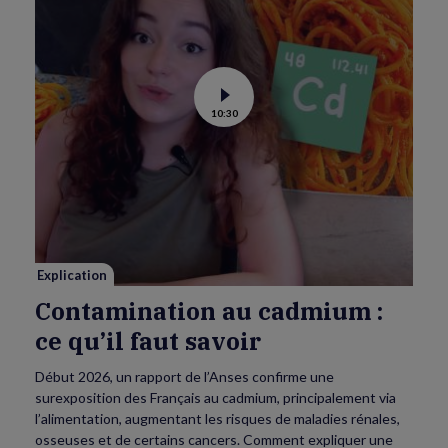
Voir
10:30
la
vidéo
de
Contamination
au
cadmium :
ce
qu’il
faut
savoir
Explication
Contamination au cadmium :
ce qu’il faut savoir
Début 2026, un rapport de l’Anses confirme une
surexposition des Français au cadmium, principalement via
l’alimentation, augmentant les risques de maladies rénales,
osseuses et de certains cancers. Comment expliquer une