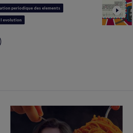
ication periodique des elements
 l evolution
ux
S