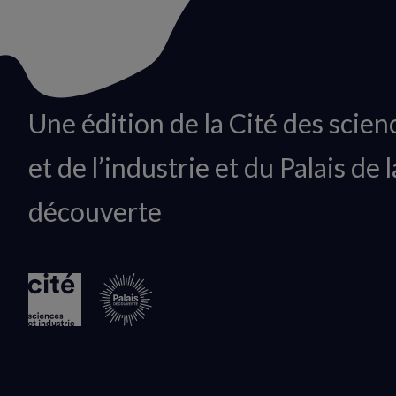
Animation
Une édition de la Cité des scien
du
et de l’industrie et du Palais de l
logo
découverte