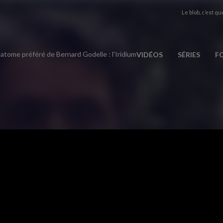
Le blob, c’est quo
'atome préféré de Bernard Godelle : l'Iridium
VIDÉOS
SÉRIES
F