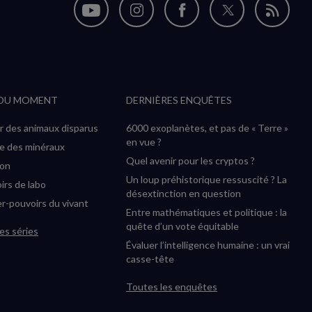
Nous
Nous
Nous
Nous
Flux
suivre
suivre
suivre
suivre
RSS
sur
sur
sur
sur
YouTube
Instagram
Facebook
Twitter
 DU MOMENT
DERNIÈRES ENQUÊTES
(nouvelle
(nouvelle
(nouvelle
(nouvelle
fenêtre)
fenêtre)
fenêtre)
fenêtre)
r des animaux disparus
6000 exoplanètes, et pas de « Terre »
en vue ?
ée des minéraux
Quel avenir pour les cryptos ?
ion
Un loup préhistorique ressuscité ? La
irs de labo
désextinction en question
r-pouvoirs du vivant
Entre mathématiques et politique : la
quête d’un vote équitable
es séries
Évaluer l’intelligence humaine : un vrai
casse-tête
Toutes les enquêtes