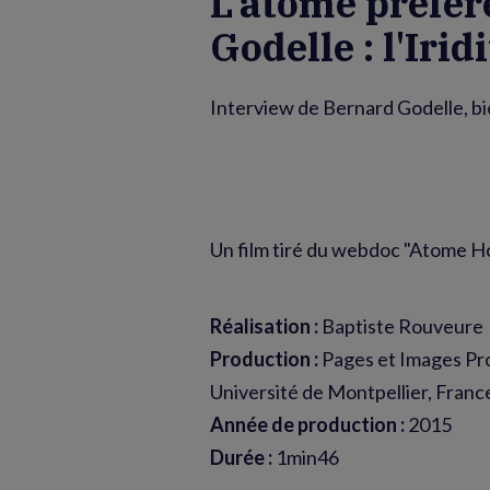
L'atome préfér
Godelle : l'Iri
Interview de Bernard Godelle, bio
Un film tiré du webdoc "Atome Ho
Réalisation :
Baptiste Rouveure
Production :
Pages et Images Pro
Université de Montpellier, Franc
Année de production :
2015
Durée :
1min46