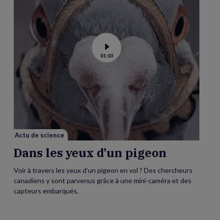
Voir
01:03
la
vidéo
de
Dans
les
yeux
d’un
pigeon
Actu de science
Dans les yeux d’un pigeon
Voir à travers les yeux d’un pigeon en vol ? Des chercheurs
canadiens y sont parvenus grâce à une mini-caméra et des
capteurs embarqués.