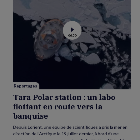
Voir
06:50
la
vidéo
de
Tara
Polar
station
:
un
labo
flottant
en
route
vers
Reportages
la
banquise
Tara Polar station : un labo
flottant en route vers la
banquise
Depuis Lorient, une équipe de scientifiques a pris la mer en
direction de l’Arctique le 19 juillet dernier, à bord d’une