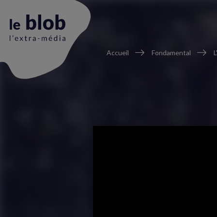
Fil
Accueil
Fondamental
L
d'Ariane
Animation
du
logo