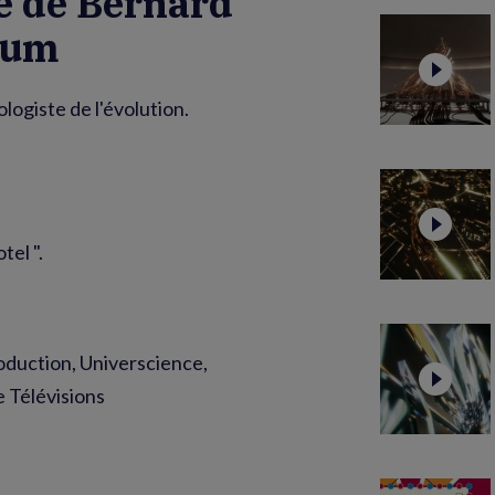
é de Bernard
dium
logiste de l'évolution.
tel ".
duction, Universcience,
e Télévisions