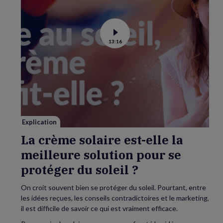
Voir
13:16
la
vidéo
de
La
crème
solaire
est-
elle
la
meilleure
solution
pour
se
Explication
protéger
du
La crème solaire est-elle la
soleil
?
meilleure solution pour se
protéger du soleil ?
On croit souvent bien se protéger du soleil. Pourtant, entre
les idées reçues, les conseils contradictoires et le marketing,
il est difficile de savoir ce qui est vraiment efficace.