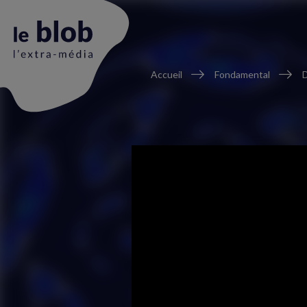
Fil
Accueil
Fondamental
D
d'Ariane
Animation
du
logo