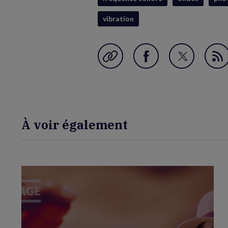
vibration
Garder en favori
Partager
Partager
Fl
sur
sur
RS
Facebook
Twitter
(nouvelle
(nouvelle
À voir également
fenêtre)
fenêtre)