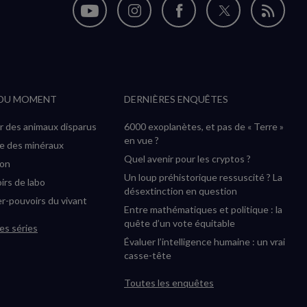
Nous
Nous
Nous
Nous
Flux
suivre
suivre
suivre
suivre
RSS
sur
sur
sur
sur
YouTube
Instagram
Facebook
Twitter
 DU MOMENT
DERNIÈRES ENQUÊTES
(nouvelle
(nouvelle
(nouvelle
(nouvelle
fenêtre)
fenêtre)
fenêtre)
fenêtre)
r des animaux disparus
6000 exoplanètes, et pas de « Terre »
en vue ?
ée des minéraux
Quel avenir pour les cryptos ?
ion
Un loup préhistorique ressuscité ? La
irs de labo
désextinction en question
r-pouvoirs du vivant
Entre mathématiques et politique : la
quête d’un vote équitable
es séries
Évaluer l’intelligence humaine : un vrai
casse-tête
Toutes les enquêtes