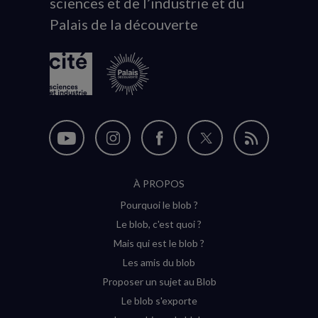
sciences et de l’industrie et du
du
Palais de la découverte
logo
Nous
Nous
Nous
Nous
Flux
suivre
suivre
suivre
suivre
RSS
À PROPOS
sur
sur
sur
sur
Pourquoi le blob ?
YouTube
Instagram
Facebook
Twitter
Le blob, c'est quoi ?
(nouvelle
(nouvelle
(nouvelle
(nouvelle
Mais qui est le blob ?
fenêtre)
fenêtre)
fenêtre)
fenêtre)
Les amis du blob
Proposer un sujet au Blob
Le blob s'exporte