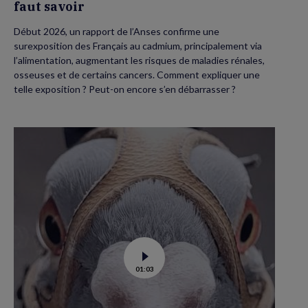
faut savoir
Début 2026, un rapport de l’Anses confirme une
surexposition des Français au cadmium, principalement via
l’alimentation, augmentant les risques de maladies rénales,
osseuses et de certains cancers. Comment expliquer une
telle exposition ? Peut-on encore s’en débarrasser ?
Voir
01:03
la
vidéo
de
Dans
les