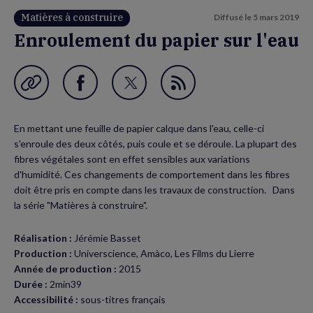
Matières à construire
Diffusé le
5 mars 2019
Enroulement du papier sur l'eau
Garder en favori
Partager
Partager
Flux
sur
sur
RSS
En mettant une feuille de papier calque dans l'eau, celle-ci
Facebook
Twitter
s'enroule des deux côtés, puis coule et se déroule. La plupart des
(nouvelle
(nouvelle
fibres végétales sont en effet sensibles aux variations
d'humidité. Ces changements de comportement dans les fibres
fenêtre)
fenêtre)
doit être pris en compte dans les travaux de construction. Dans
la série "Matières à construire".
Réalisation :
Jérémie Basset
Production :
Universcience, Amàco, Les Films du Lierre
Année de production :
2015
Durée :
2min39
Accessibilité :
sous-titres français