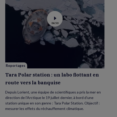
Voir
06:50
la
vidéo
de
Tara
Polar
station
:
un
labo
flottant
en
route
vers
Reportages
la
banquise
Tara Polar station : un labo flottant en
route vers la banquise
Depuis Lorient, une équipe de scientifiques a pris la mer en
direction de l’Arctique le 19 juillet dernier, à bord d’une
station unique en son genre : Tara Polar Station. Objectif :
mesurer les effets du réchauffement climatique.