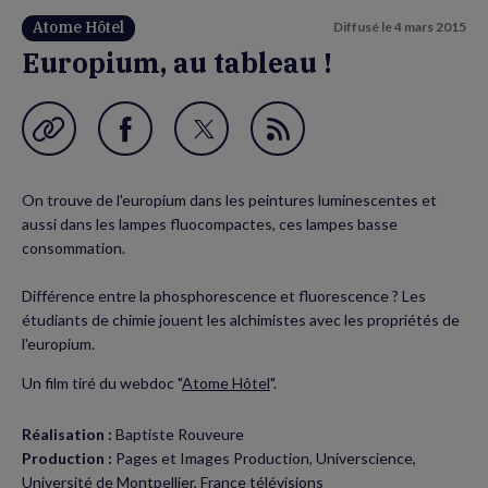
Atome Hôtel
Diffusé le
4 mars 2015
Europium, au tableau !
Garder en favori
Partager
Partager
Flux
sur
sur
RSS
On trouve de l'europium dans les peintures luminescentes et
Facebook
Twitter
aussi dans les lampes fluocompactes, ces lampes basse
(nouvelle
(nouvelle
consommation.
fenêtre)
fenêtre)
Différence entre la phosphorescence et fluorescence ? Les
étudiants de chimie jouent les alchimistes avec les propriétés de
l'europium.
Un film tiré du webdoc "
Atome Hôtel
".
Réalisation :
Baptiste Rouveure
Production :
Pages et Images Production, Universcience,
Université de Montpellier, France télévisions