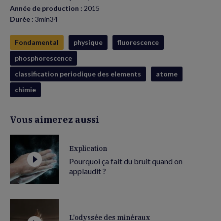
Année de production :
2015
Durée :
3min34
Fondamental
physique
fluorescence
phosphorescence
classification periodique des elements
atome
chimie
Vous aimerez aussi
Explication
Pourquoi ça fait du bruit quand on
applaudit ?
L’odyssée des minéraux