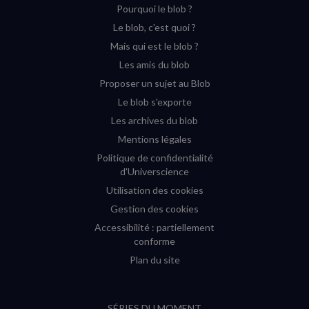
Pourquoi le blob ?
YouTube
Instagram
Facebook
Twitter
Le blob, c'est quoi ?
(nouvelle
(nouvelle
(nouvelle
(nouvelle
Mais qui est le blob ?
fenêtre)
fenêtre)
fenêtre)
fenêtre)
Les amis du blob
Proposer un sujet au Blob
Le blob s'exporte
Les archives du blob
Mentions légales
Politique de confidentialité
d'Universcience
Utilisation des cookies
Gestion des cookies
Accessibilité : partiellement
conforme
Plan du site
SÉRIES DU MOMENT