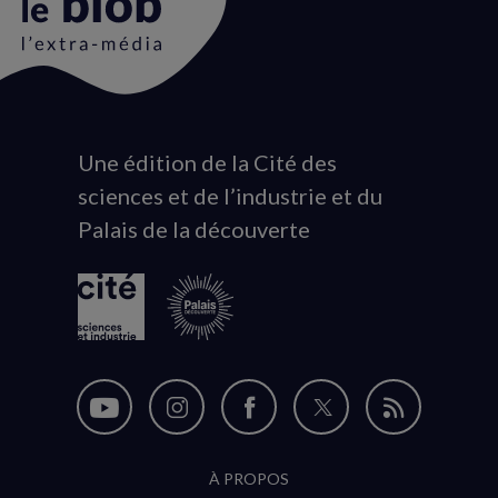
Une édition de la Cité des
Animation
sciences et de l’industrie et du
du
Palais de la découverte
logo
Nous
Nous
Nous
Nous
Flux
suivre
suivre
suivre
suivre
RSS
À PROPOS
sur
sur
sur
sur