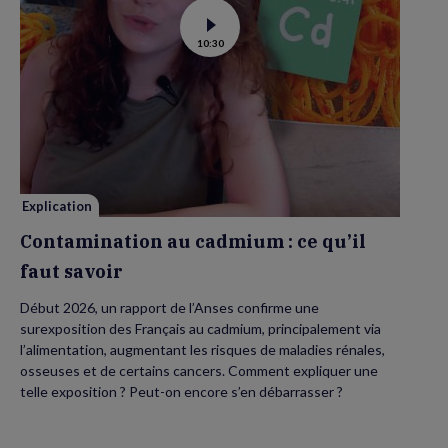
Voir
10:30
la
vidéo
de
Contamination
au
cadmium :
ce
qu’il
faut
savoir
Explication
Contamination au cadmium : ce qu’il
faut savoir
Début 2026, un rapport de l’Anses confirme une
surexposition des Français au cadmium, principalement via
l’alimentation, augmentant les risques de maladies rénales,
osseuses et de certains cancers. Comment expliquer une
telle exposition ? Peut-on encore s’en débarrasser ?