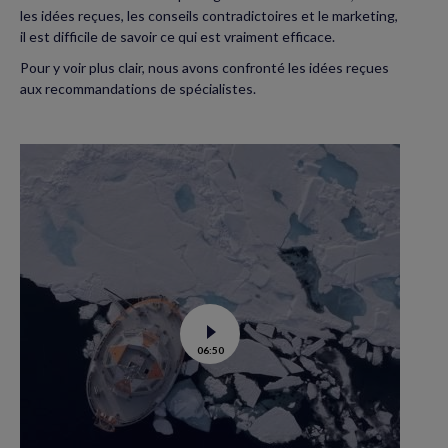
les idées reçues, les conseils contradictoires et le marketing,
il est difficile de savoir ce qui est vraiment efficace.
Pour y voir plus clair, nous avons confronté les idées reçues
aux recommandations de spécialistes.
Voir
06:50
la
vidéo
de
Tara
Polar
station
:
un