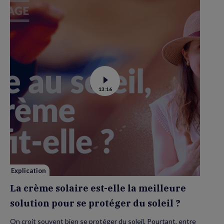
Voir
13:16
la
vidéo
de
La
crème
solaire
est-
elle
la
meilleure
solution
pour
se
Explication
protéger
du
La crème solaire est-elle la meilleure
soleil
?
solution pour se protéger du soleil ?
On croit souvent bien se protéger du soleil. Pourtant, entre