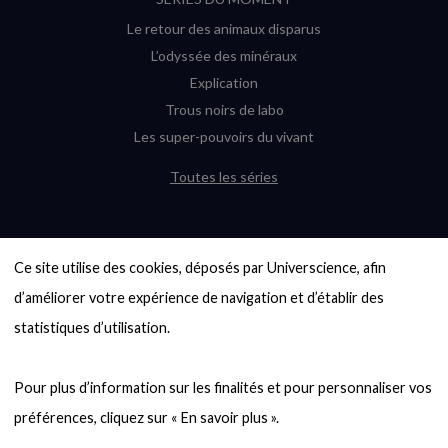
Le retour des animaux disparus
L’odyssée des minéraux
Explication
Trous noirs de labo
Les super-pouvoirs du vivant
Toutes les séries
DERNIÈRES ENQUÊTES
Ce site utilise des cookies, déposés par Universcience, afin 
6000 exoplanètes, et pas de « Terre »
en vue ?
d’améliorer votre expérience de navigation et d’établir des 
Quel avenir pour les cryptos ?
statistiques d’utilisation.

Un loup préhistorique ressuscité ? La
désextinction en question
Pour plus d’information sur les finalités et pour personnaliser vos 
Entre mathématiques et politique : la
quête d’un vote équitable
Évaluer l’intelligence humaine : un vrai