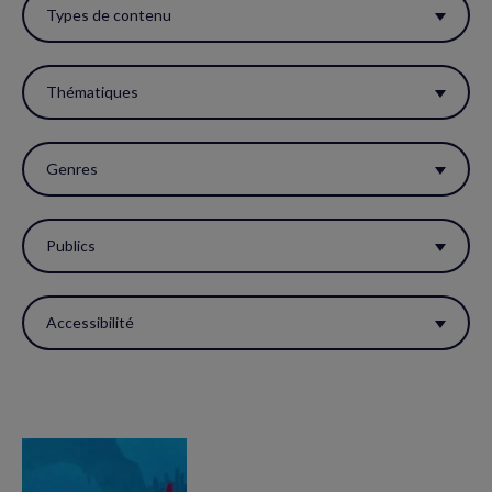
ces
Types de contenu
filtres
pour
Thématiques
réactualiser
la
Genres
page.
Publics
Accessibilité