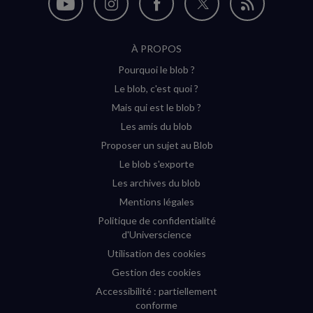
Nous
Nous
Nous
Nous
Flux
suivre
suivre
suivre
suivre
RSS
À PROPOS
sur
sur
sur
sur
Pourquoi le blob ?
YouTube
Instagram
Facebook
Twitter
Le blob, c'est quoi ?
(nouvelle
(nouvelle
(nouvelle
(nouvelle
Mais qui est le blob ?
fenêtre)
fenêtre)
fenêtre)
fenêtre)
Les amis du blob
Proposer un sujet au Blob
Le blob s'exporte
Les archives du blob
Mentions légales
Politique de confidentialité
d'Universcience
Utilisation des cookies
Gestion des cookies
Accessibilité : partiellement
conforme