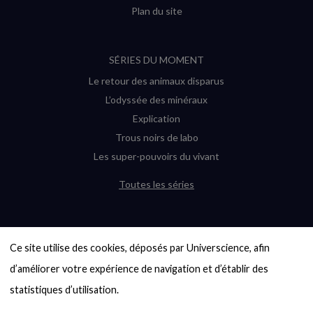
Plan du site
SÉRIES DU MOMENT
Le retour des animaux disparus
L’odyssée des minéraux
Explication
Trous noirs de labo
Les super-pouvoirs du vivant
Toutes les séries
DERNIÈRES ENQUÊTES
Ce site utilise des cookies, déposés par Universcience, afin 
6000 exoplanètes, et pas de « Terre »
en vue ?
d’améliorer votre expérience de navigation et d’établir des 
Quel avenir pour les cryptos ?
statistiques d’utilisation.

Un loup préhistorique ressuscité ? La