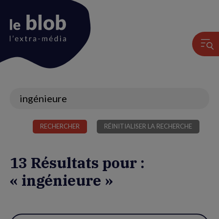
Animation
du
logo
Recherche
13 Résultats pour :
« ingénieure »
Utiliser