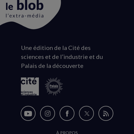
Une édition de la Cité des
Animation
sciences et de l’industrie et du
du
Palais de la découverte
logo
Nous
Nous
Nous
Nous
Flux
suivre
suivre
suivre
suivre
RSS
À PROPOS