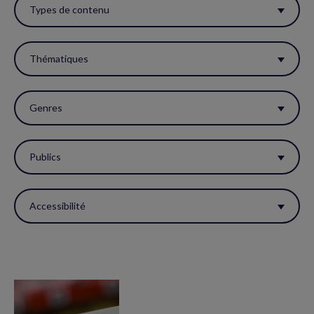
ces
Types de contenu
filtres
pour
Thématiques
réactualiser
la
Genres
page.
Publics
Accessibilité