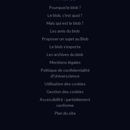
sur
sur
sur
sur
Pourquoi le blob ?
YouTube
Instagram
Facebook
Twitter
Le blob, c'est quoi ?
(nouvelle
(nouvelle
(nouvelle
(nouvelle
Mais qui est le blob ?
fenêtre)
fenêtre)
fenêtre)
fenêtre)
Les amis du blob
Proposer un sujet au Blob
Le blob s'exporte
Les archives du blob
Mentions légales
Politique de confidentialité
d'Universcience
Utilisation des cookies
Gestion des cookies
Accessibilité : partiellement
conforme
Plan du site