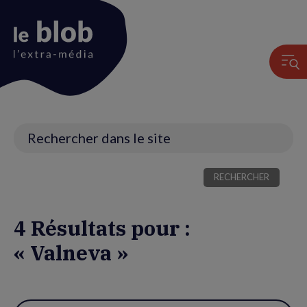
Animation
du
logo
Recherche
4 Résultats pour :
« Valneva »
Utiliser