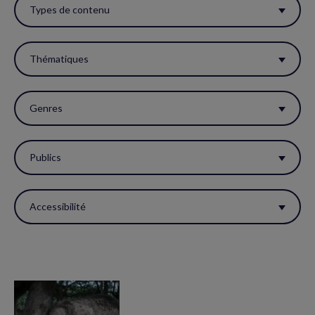
ces
Types de contenu
filtres
pour
Thématiques
réactualiser
la
Genres
page.
Publics
Accessibilité