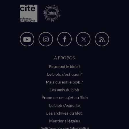
Nous
Nous
Nous
Nous
Flux
suivre
suivre
suivre
suivre
RSS
À PROPOS
sur
sur
sur
sur
Pourquoi le blob ?
YouTube
Instagram
Facebook
Twitter
Le blob, c'est quoi ?
(nouvelle
(nouvelle
(nouvelle
(nouvelle
Mais qui est le blob ?
fenêtre)
fenêtre)
fenêtre)
fenêtre)
Les amis du blob
Proposer un sujet au Blob
Le blob s'exporte
Les archives du blob
Mentions légales
Politique de confidentialité