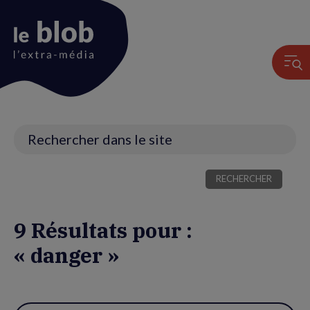
Animation
du
logo
Recherche
9 Résultats pour :
« danger »
Utiliser