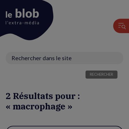
Animation
du
logo
Recherche
2 Résultats pour :
« macrophage »
Utiliser