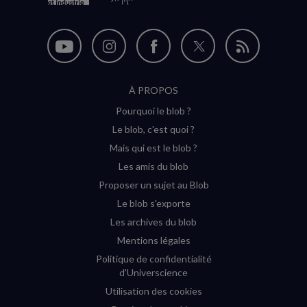
Nous
Nous
Nous
Nous
Flux
suivre
suivre
suivre
suivre
RSS
À PROPOS
sur
sur
sur
sur
Pourquoi le blob ?
YouTube
Instagram
Facebook
Twitter
Le blob, c'est quoi ?
(nouvelle
(nouvelle
(nouvelle
(nouvelle
Mais qui est le blob ?
fenêtre)
fenêtre)
fenêtre)
fenêtre)
Les amis du blob
Proposer un sujet au Blob
Le blob s'exporte
Les archives du blob
Mentions légales
Politique de confidentialité
d'Universcience
Utilisation des cookies