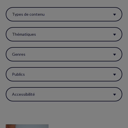
Utiliser
ces
Types de contenu
filtres
pour
Thématiques
réactualiser
la
Genres
page.
Publics
Accessibilité