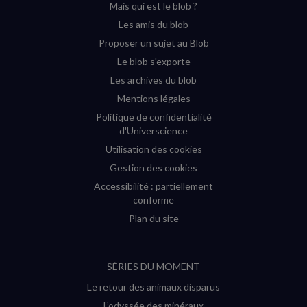
Mais qui est le blob ?
fenêtre)
fenêtre)
fenêtre)
fenêtre)
Les amis du blob
Proposer un sujet au Blob
Le blob s'exporte
Les archives du blob
Mentions légales
Politique de confidentialité
d'Universcience
Utilisation des cookies
Gestion des cookies
Accessibilité : partiellement
conforme
Plan du site
SÉRIES DU MOMENT
Le retour des animaux disparus
L’odyssée des minéraux