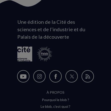
Une édition de la Cité des
Animation
sciences et de l’industrie et du
du
Palais de la découverte
logo
Nous
Nous
Nous
Nous
Flux
suivre
suivre
suivre
suivre
RSS
À PROPOS
sur
sur
sur
sur
Pourquoi le blob ?
YouTube
Instagram
Facebook
Twitter
Le blob, c'est quoi ?
(nouvelle
(nouvelle
(nouvelle
(nouvelle