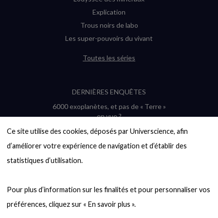
Explication
Trous noirs de labo
Les super-pouvoirs du vivant
Toutes les séries
DERNIÈRES ENQUÊTES
6000 exoplanètes, et pas de « Terre »
en vue ?
Quel avenir pour les cryptos ?
Ce site utilise des cookies, déposés par Universcience, afin 
Un loup préhistorique ressuscité ? La
d’améliorer votre expérience de navigation et d’établir des 
désextinction en question
statistiques d’utilisation.

Entre mathématiques et politique : la
quête d’un vote équitable
Évaluer l’intelligence humaine : un vrai
Pour plus d’information sur les finalités et pour personnaliser vos 
casse-tête
Toutes les enquêtes