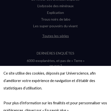
L’odyssée des minéraux
Explication
Trous noirs de labo
Les super-pouvoirs du vivant
Toutes les séries
DERNIÈRES ENQUÊTES
6000 exoplanètes, et pas de « Terre »
en vue ?
Quel avenir pour les cryptos ?
Ce site utilise des cookies, déposés par Universcience, afin 
Un loup préhistorique ressuscité ? La
d’améliorer votre expérience de navigation et d’établir des 
désextinction en question
statistiques d’utilisation.

Entre mathématiques et politique : la
quête d’un vote équitable
Évaluer l’intelligence humaine : un vrai
Pour plus d’information sur les finalités et pour personnaliser vos 
casse-tête