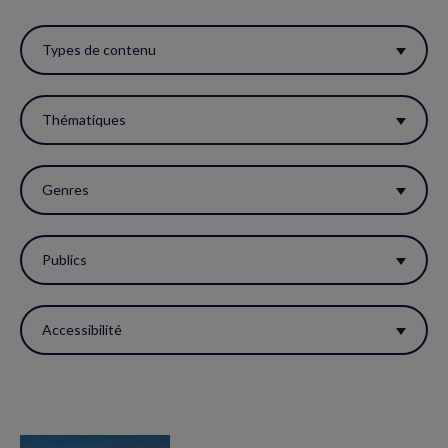
Utiliser
ces
Types de contenu
filtres
pour
Thématiques
réactualiser
la
Genres
page.
Publics
Accessibilité