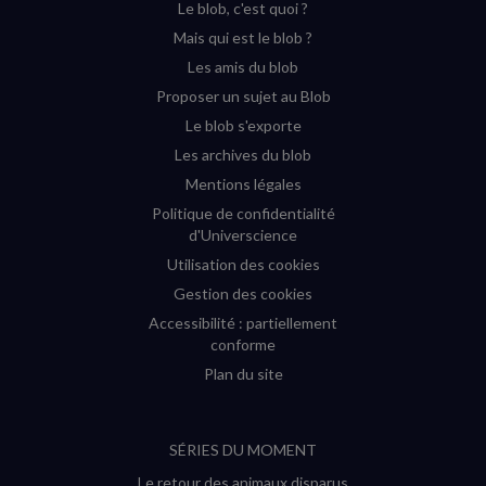
Le blob, c'est quoi ?
(nouvelle
(nouvelle
(nouvelle
(nouvelle
Mais qui est le blob ?
fenêtre)
fenêtre)
fenêtre)
fenêtre)
Les amis du blob
Proposer un sujet au Blob
Le blob s'exporte
Les archives du blob
Mentions légales
Politique de confidentialité
d'Universcience
Utilisation des cookies
Gestion des cookies
Accessibilité : partiellement
conforme
Plan du site
SÉRIES DU MOMENT
Le retour des animaux disparus