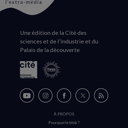
Une édition de la Cité des
Animation
sciences et de l’industrie et du
du
Palais de la découverte
logo
Nous
Nous
Nous
Nous
Flux
suivre
suivre
suivre
suivre
RSS
À PROPOS
sur
sur
sur
sur
Pourquoi le blob ?
YouTube
Instagram
Facebook
Twitter