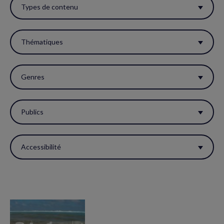
ces
Types de contenu
filtres
pour
Thématiques
réactualiser
la
Genres
page.
Publics
Accessibilité