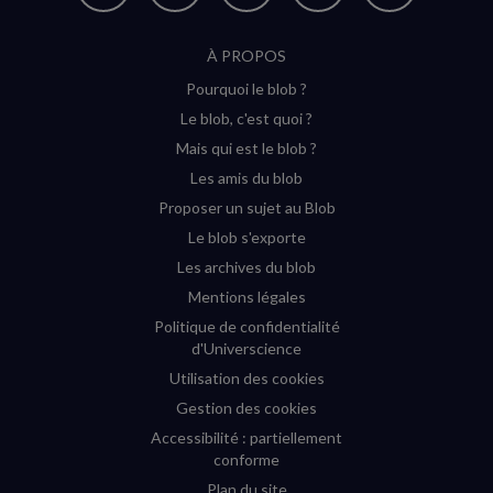
Nous
Nous
Nous
Nous
Flux
suivre
suivre
suivre
suivre
RSS
À PROPOS
sur
sur
sur
sur
Pourquoi le blob ?
YouTube
Instagram
Facebook
Twitter
Le blob, c'est quoi ?
(nouvelle
(nouvelle
(nouvelle
(nouvelle
Mais qui est le blob ?
fenêtre)
fenêtre)
fenêtre)
fenêtre)
Les amis du blob
Proposer un sujet au Blob
Le blob s'exporte
Les archives du blob
Mentions légales
Politique de confidentialité
d'Universcience
Utilisation des cookies
Gestion des cookies
Accessibilité : partiellement
conforme
Plan du site