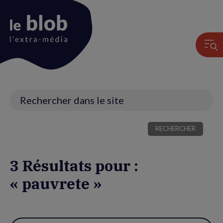
Animation
du
logo
Recherche
3 Résultats pour :
« pauvrete »
Utiliser