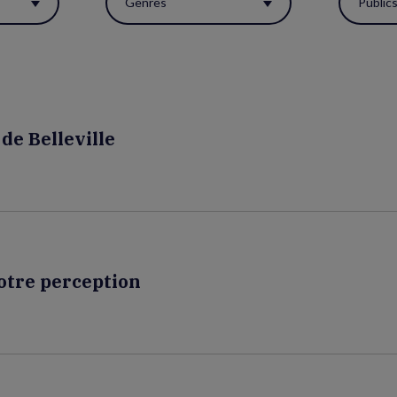
Genres
Public
de Belleville
notre perception