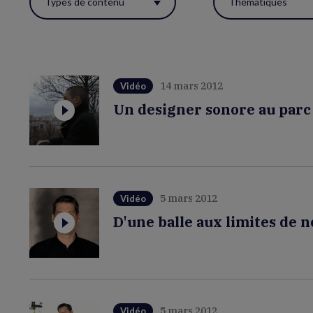
Types de contenu
Thématiques
ces
filtres
pour
réactualiser
14 mars 2012
Vidéo
la
Un designer sonore au parc 
page.
5 mars 2012
Vidéo
D'une balle aux limites de 
5 mars 2012
Vidéo