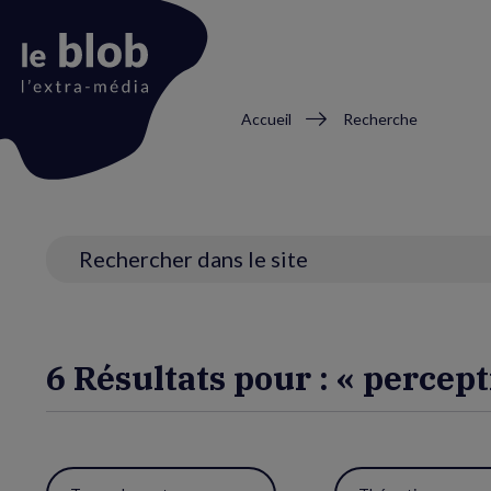
Fil
Accueil
Recherche
d'Ariane
Animation
du
logo
Recherche
6 Résultats pour : « percept
Utiliser