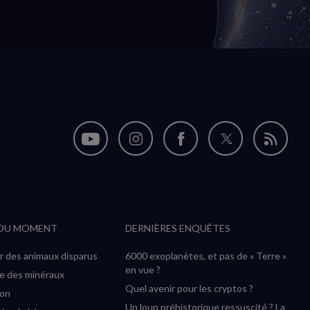
Nous
Nous
Nous
Nous
Flux
suivre
suivre
suivre
suivre
RSS
sur
sur
sur
sur
YouTube
Instagram
Facebook
Twitter
 DU MOMENT
DERNIÈRES ENQUÊTES
(nouvelle
(nouvelle
(nouvelle
(nouvelle
fenêtre)
fenêtre)
fenêtre)
fenêtre)
r des animaux disparus
6000 exoplanètes, et pas de « Terre »
en vue ?
ée des minéraux
Quel avenir pour les cryptos ?
ion
Un loup préhistorique ressuscité ? La