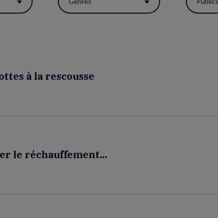
Genres
Public
ottes à la rescousse
r le réchauffement...