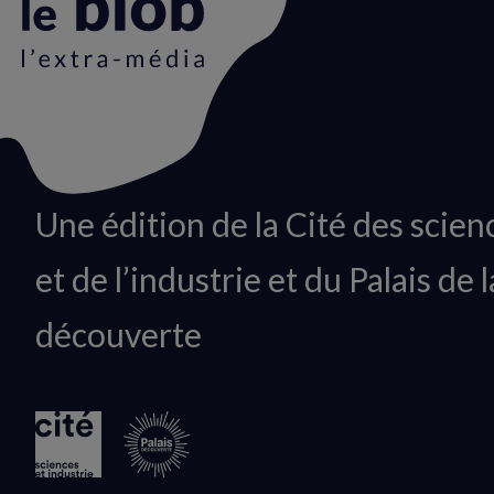
Animation
Une édition de la Cité des scien
du
et de l’industrie et du Palais de l
logo
découverte