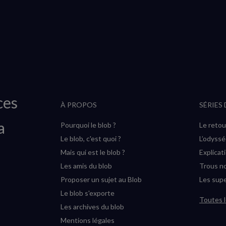
ces
À PROPOS
SÉRIES
a
Pourquoi le blob ?
Le retou
Le blob, c'est quoi ?
L’odyss
Mais qui est le blob ?
Explicat
Les amis du blob
Trous no
Proposer un sujet au Blob
Les supe
Le blob s'exporte
Toutes l
Les archives du blob
Mentions légales