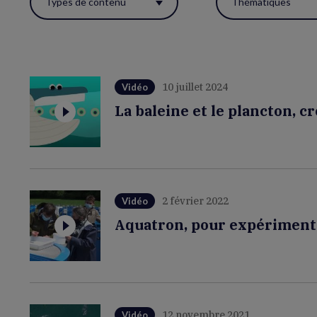
Types de contenu
Thématiques
ces
filtres
pour
réactualiser
10 juillet 2024
Vidéo
la
La baleine et le plancton, cr
page.
2 février 2022
Vidéo
Aquatron, pour expérimente
12 novembre 2021
Vidéo