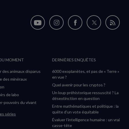
Nous
Nous
Nous
Nous
Flux
suivre
suivre
suivre
suivre
RSS
sur
sur
sur
sur
YouTube
Instagram
Facebook
Twitter
 DU MOMENT
DERNIÈRES ENQUÊTES
(nouvelle
(nouvelle
(nouvelle
(nouvelle
fenêtre)
fenêtre)
fenêtre)
fenêtre)
r des animaux disparus
6000 exoplanètes, et pas de « Terre »
en vue ?
ée des minéraux
Quel avenir pour les cryptos ?
ion
Un loup préhistorique ressuscité ? La
irs de labo
désextinction en question
r-pouvoirs du vivant
Entre mathématiques et politique : la
quête d’un vote équitable
es séries
Évaluer l’intelligence humaine : un vrai
casse-tête