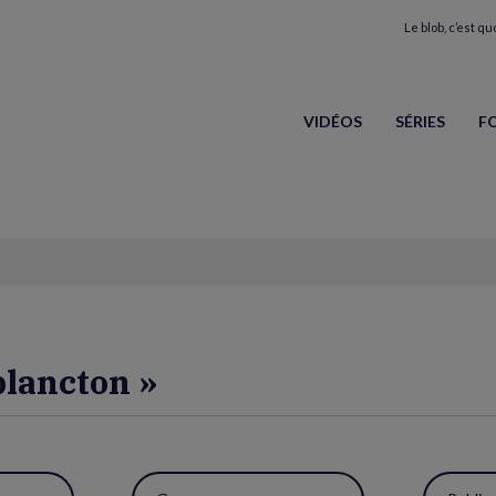
Le blob, c’est quo
VIDÉOS
SÉRIES
F
plancton »