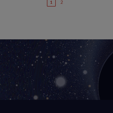
1
2
Page
Dernière
courante
page