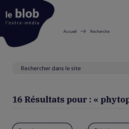
Fil
Accueil
Recherche
d'Ariane
Animation
du
logo
Recherche
16 Résultats pour : « phyto
Utiliser