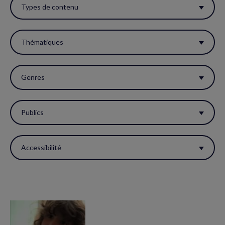
ces
Types de contenu
filtres
pour
Thématiques
réactualiser
la
Genres
page.
Publics
Accessibilité