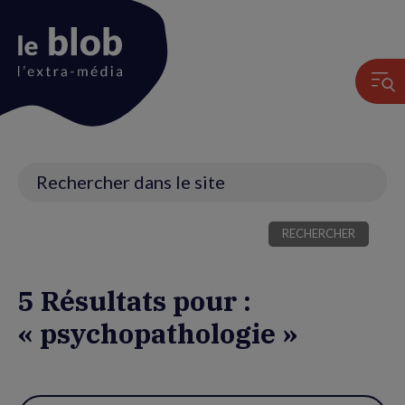
Animation
du
logo
Recherche
5 Résultats pour :
« psychopathologie »
Utiliser