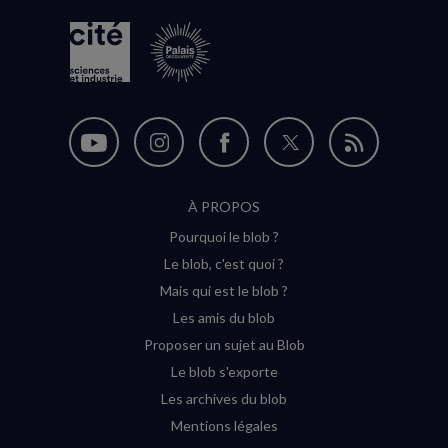
Nous
Nous
Nous
Nous
Flux
suivre
suivre
suivre
suivre
RSS
À PROPOS
sur
sur
sur
sur
Pourquoi le blob ?
YouTube
Instagram
Facebook
Twitter
Le blob, c'est quoi ?
(nouvelle
(nouvelle
(nouvelle
(nouvelle
Mais qui est le blob ?
fenêtre)
fenêtre)
fenêtre)
fenêtre)
Les amis du blob
Proposer un sujet au Blob
Le blob s'exporte
Les archives du blob
Mentions légales