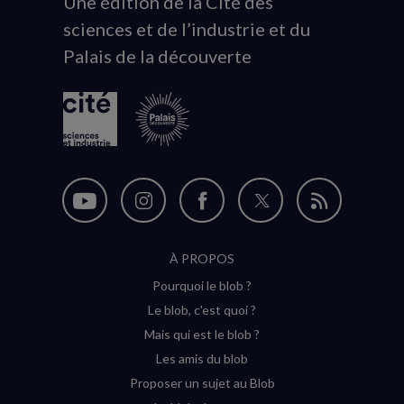
Une édition de la Cité des
Animation
sciences et de l’industrie et du
du
Palais de la découverte
logo
Nous
Nous
Nous
Nous
Flux
suivre
suivre
suivre
suivre
RSS
À PROPOS
sur
sur
sur
sur
Pourquoi le blob ?
YouTube
Instagram
Facebook
Twitter
Le blob, c'est quoi ?
(nouvelle
(nouvelle
(nouvelle
(nouvelle
Mais qui est le blob ?
fenêtre)
fenêtre)
fenêtre)
fenêtre)
Les amis du blob
Proposer un sujet au Blob