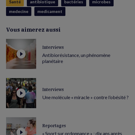
Santé
antibiotique
bactéries
microbes
medecine
medicament
Vous aimerez aussi
Interviews
Antibiorésistance, un phénomène
planétaire
Interviews
Une molécule « miracle » contre l’obésité ?
Reportages
« Sport sur ordonnance » : dix ans après