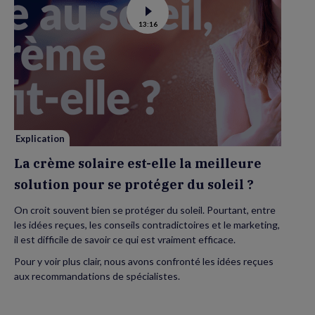
Voir
13:16
la
vidéo
de
La
crème
solaire
est-
elle
la
meilleure
solution
pour
se
Explication
protéger
du
La crème solaire est-elle la meilleure
soleil
?
solution pour se protéger du soleil ?
On croit souvent bien se protéger du soleil. Pourtant, entre
les idées reçues, les conseils contradictoires et le marketing,
il est difficile de savoir ce qui est vraiment efficace.
Pour y voir plus clair, nous avons confronté les idées reçues
aux recommandations de spécialistes.