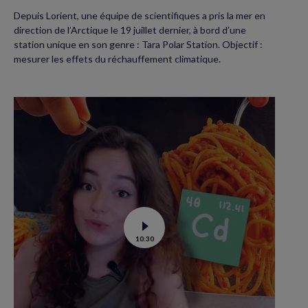
Depuis Lorient, une équipe de scientifiques a pris la mer en
direction de l’Arctique le 19 juillet dernier, à bord d’une
station unique en son genre : Tara Polar Station. Objectif :
mesurer les effets du réchauffement climatique.
Voir
10:30
la
vidéo
de
Contamination
au
cadmium :
ce
qu’il