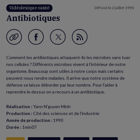
Vidéolexique santé
Diffusé le
2 juillet 1990
Antibiotiques
Garder en favori
Partager
Partager
Flux
sur
sur
RSS
Comment les antibiotiques attaquent-ils les microbes sans tuer
Facebook
Twitter
nos cellules ? Différents microbes vivent à l'intérieur de notre
(nouvelle
(nouvelle
organisme. Beaucoup sont utiles à notre corps mais certains
peuvent nous rendre malades. Il arrive que notre système de
fenêtre)
fenêtre)
défense se laisse déborder par leur nombre. Pour l'aider à
reprendre le dessus on a recours à un antibiotique.
Réalisation :
Yann N'guyen Minh
Production :
Cité des sciences et de l'industrie
Année de production :
1990
Durée :
1min07