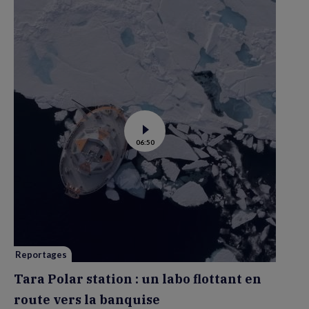
Voir
06:50
la
vidéo
de
Tara
Polar
station
:
un
labo
flottant
en
route
vers
Reportages
la
banquise
Tara Polar station : un labo flottant en
route vers la banquise