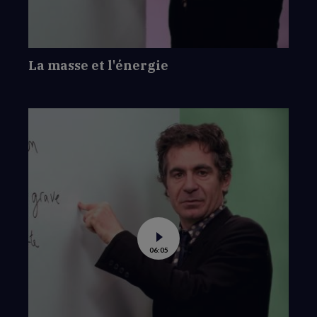
La masse et l'énergie
Voir
06:05
la
vidéo
de
La
masse
ou
le
poids