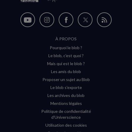
Nous
Nous
Nous
Nous
Flux
suivre
suivre
suivre
suivre
RSS
À PROPOS
sur
sur
sur
sur
Pourquoi le blob ?
YouTube
Instagram
Facebook
Twitter
Le blob, c'est quoi ?
(nouvelle
(nouvelle
(nouvelle
(nouvelle
Mais qui est le blob ?
fenêtre)
fenêtre)
fenêtre)
fenêtre)
Les amis du blob
Proposer un sujet au Blob
Le blob s'exporte
Les archives du blob
Mentions légales
Politique de confidentialité
d'Universcience
Utilisation des cookies