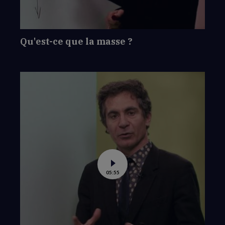
Qu'est-ce que la masse ?
Voir
05:55
la
vidéo
de
La
masse
des
particules