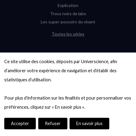
Explication
Trous noirs de labo
Les super-pouvoirs du vivant
Toutes les séries
DERNIÈRES ENQUÊTES
Ce site utilise des cookies, déposés par Universcience, afin 
6000 exoplanètes, et pas de « Terre »
en vue ?
d’améliorer votre expérience de navigation et d’établir des 
Quel avenir pour les cryptos ?
statistiques d’utilisation.

Un loup préhistorique ressuscité ? La
désextinction en question
Pour plus d’information sur les finalités et pour personnaliser vos 
Entre mathématiques et politique : la
quête d’un vote équitable
Évaluer l’intelligence humaine : un vrai
casse-tête
Accepter
Refuser
En savoir plus
Toutes les enquêtes