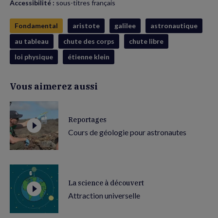
Accessibilité :
sous-titres français
Fondamental
aristote
galilee
astronautique
au tableau
chute des corps
chute libre
loi physique
étienne klein
Vous aimerez aussi
Reportages
Cours de géologie pour astronautes
La science à découvert
Attraction universelle