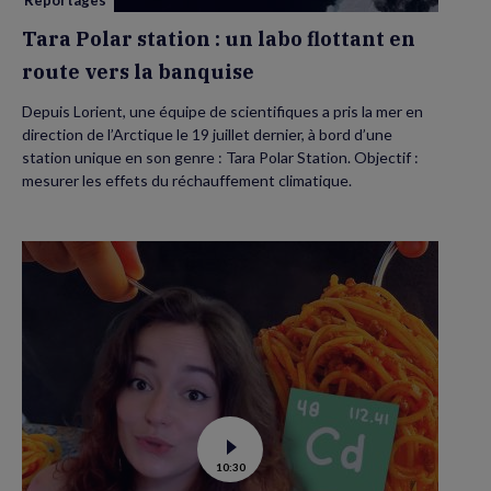
Reportages
la
banquise
Tara Polar station : un labo flottant en
route vers la banquise
Depuis Lorient, une équipe de scientifiques a pris la mer en
direction de l’Arctique le 19 juillet dernier, à bord d’une
station unique en son genre : Tara Polar Station. Objectif :
mesurer les effets du réchauffement climatique.
Voir
10:30
la
vidéo