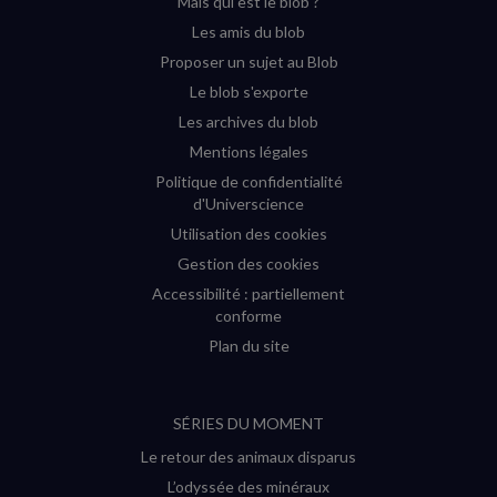
Mais qui est le blob ?
fenêtre)
fenêtre)
fenêtre)
fenêtre)
Les amis du blob
Proposer un sujet au Blob
Le blob s'exporte
Les archives du blob
Mentions légales
Politique de confidentialité
d'Universcience
Utilisation des cookies
Gestion des cookies
Accessibilité : partiellement
conforme
Plan du site
SÉRIES DU MOMENT
Le retour des animaux disparus
L’odyssée des minéraux