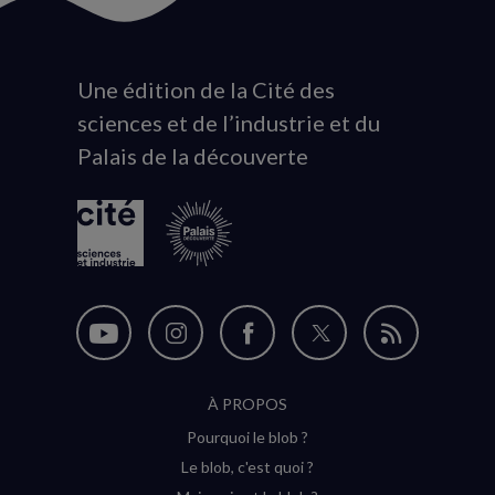
Une édition de la Cité des
Animation
sciences et de l’industrie et du
du
Palais de la découverte
logo
Nous
Nous
Nous
Nous
Flux
suivre
suivre
suivre
suivre
RSS
À PROPOS
sur
sur
sur
sur
Pourquoi le blob ?
YouTube
Instagram
Facebook
Twitter
Le blob, c'est quoi ?
(nouvelle
(nouvelle
(nouvelle
(nouvelle