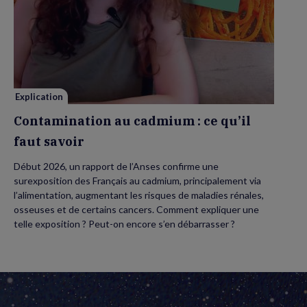
de
Contamination
au
cadmium :
ce
qu’il
faut
savoir
Explication
Contamination au cadmium : ce qu’il
faut savoir
Début 2026, un rapport de l’Anses confirme une
surexposition des Français au cadmium, principalement via
l’alimentation, augmentant les risques de maladies rénales,
osseuses et de certains cancers. Comment expliquer une
telle exposition ? Peut-on encore s’en débarrasser ?