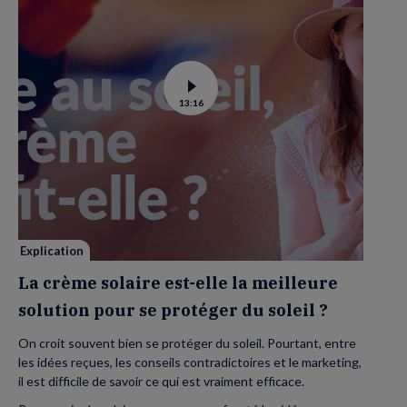
Voir
13:16
la
vidéo
de
La
crème
solaire
est-
elle
la
meilleure
solution
pour
se
Explication
protéger
du
La crème solaire est-elle la meilleure
soleil
?
solution pour se protéger du soleil ?
On croit souvent bien se protéger du soleil. Pourtant, entre
les idées reçues, les conseils contradictoires et le marketing,
il est difficile de savoir ce qui est vraiment efficace.