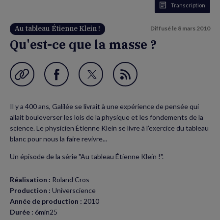
Transcription
Au tableau Étienne Klein !
Diffusé le
8 mars 2010
Qu'est-ce que la masse ?
Garder en favori
Partager
Partager
Flux
sur
sur
RSS
Il y a 400 ans, Galilée se livrait à une expérience de pensée qui
Facebook
Twitter
allait bouleverser les lois de la physique et les fondements de la
(nouvelle
(nouvelle
science. Le physicien Étienne Klein se livre à l’exercice du tableau
blanc pour nous la faire revivre...
fenêtre)
fenêtre)
Un épisode de la série "Au tableau Étienne Klein !".
Réalisation :
Roland Cros
Production :
Universcience
Année de production :
2010
Durée :
6min25