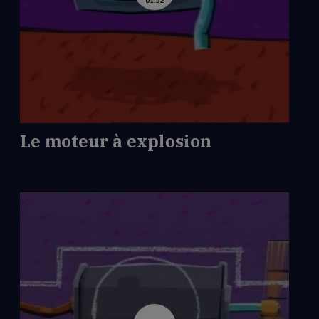
01:52
la
vidéo
de
Le
moteur
à
explosion
Le moteur à explosion