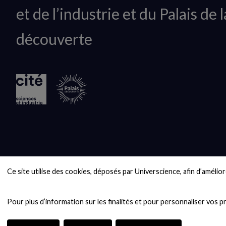
et de l’industrie et du Palais de l
logo
découverte
Ce site utilise des cookies, déposés par Universcience, afin d’améliore