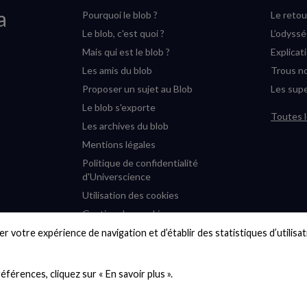
a
Pourquoi le blob ?
Le retou
Le blob, c'est quoi ?
L’odyss
Mais qui est le blob ?
Explicat
Les amis du blob
Trous no
Proposer un sujet au Blob
Les supe
Le blob s'exporte
Toutes l
Les archives du blob
Mentions légales
Politique de confidentialité
d'Universcience
Utilisation des cookies
Gestion des cookies
Accessibilité : partiellement
r votre expérience de navigation et d’établir des statistiques d’utilisati
conforme
Plan du site