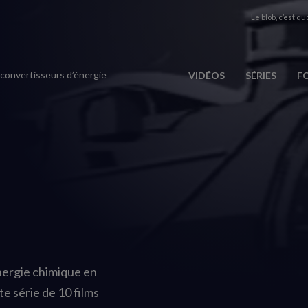
Le blob, c’est quo
 convertisseurs d’énergie
VIDÉOS
SÉRIES
F
nergie chimique en
e série de 10 films