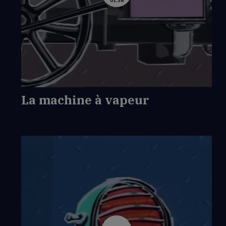
01:36
la
vidéo
de
La
machine
à
vapeur
La machine à vapeur