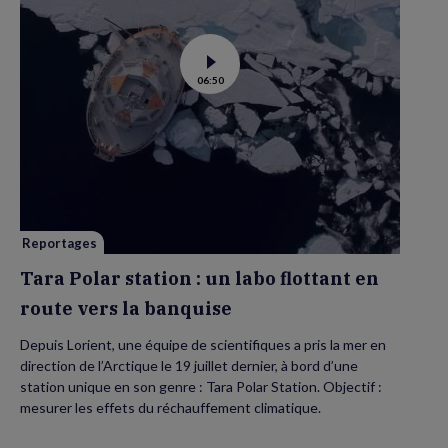
Voir
06:50
la
vidéo
de
Tara
Polar
station
:
un
labo
flottant
en
route
vers
Reportages
la
banquise
Tara Polar station : un labo flottant en
route vers la banquise
Depuis Lorient, une équipe de scientifiques a pris la mer en
direction de l’Arctique le 19 juillet dernier, à bord d’une
station unique en son genre : Tara Polar Station. Objectif :
mesurer les effets du réchauffement climatique.