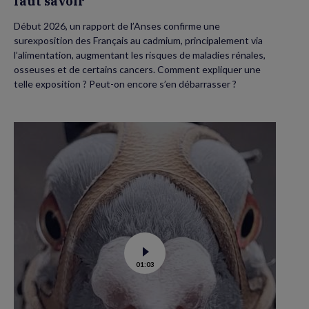
faut savoir
Début 2026, un rapport de l’Anses confirme une
surexposition des Français au cadmium, principalement via
l’alimentation, augmentant les risques de maladies rénales,
osseuses et de certains cancers. Comment expliquer une
telle exposition ? Peut-on encore s’en débarrasser ?
Voir
01:03
la
vidéo
de
Dans
les