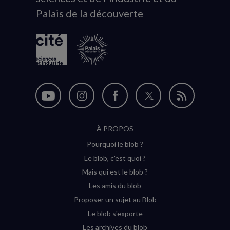
Palais de la découverte
logo
Nous
Nous
Nous
Nous
Flux
suivre
suivre
suivre
suivre
RSS
À PROPOS
sur
sur
sur
sur
Pourquoi le blob ?
YouTube
Instagram
Facebook
Twitter
Le blob, c'est quoi ?
(nouvelle
(nouvelle
(nouvelle
(nouvelle
Mais qui est le blob ?
fenêtre)
fenêtre)
fenêtre)
fenêtre)
Les amis du blob
Proposer un sujet au Blob
Le blob s'exporte
Les archives du blob