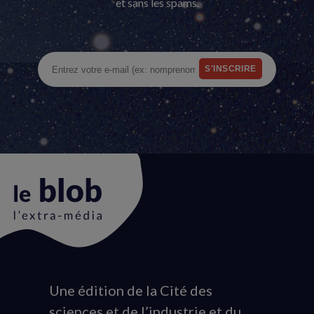
et sans les spams.
Une édition de la Cité des
Animation
sciences et de l’industrie et du
du