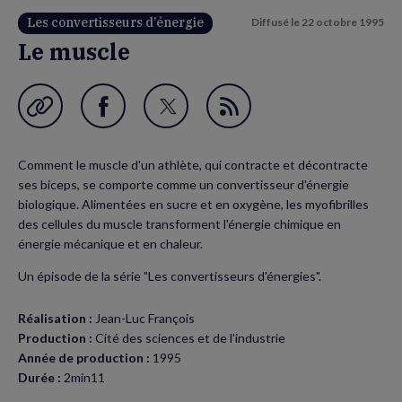
Les convertisseurs d’énergie
Diffusé le
22 octobre 1995
Le muscle
Garder en favori
Partager
Partager
Flux
sur
sur
RSS
Comment le muscle d'un athlète, qui contracte et décontracte
Facebook
Twitter
ses biceps, se comporte comme un convertisseur d'énergie
(nouvelle
(nouvelle
biologique. Alimentées en sucre et en oxygène, les myofibrilles
des cellules du muscle transforment l'énergie chimique en
fenêtre)
fenêtre)
énergie mécanique et en chaleur.
Un épisode de la série "Les convertisseurs d'énergies".
Réalisation :
Jean-Luc François
Production :
Cité des sciences et de l'industrie
Année de production :
1995
Durée :
2min11