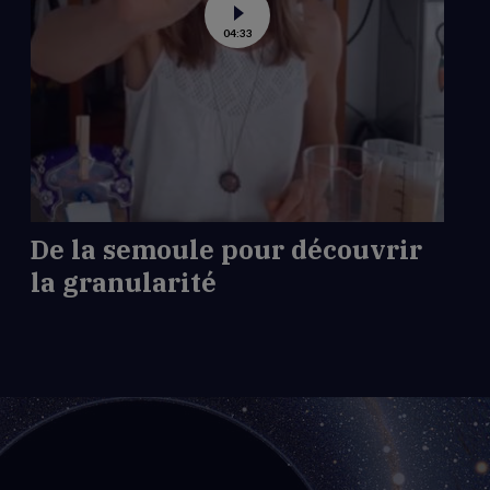
Voir
04:33
la
vidéo
de
De
la
semoule
pour
découvrir
la
granularité
De la semoule pour découvrir
la granularité