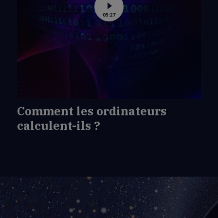
Voir
05:27
la
vidéo
de
Comment
les
ordinateurs
calculent-
ils
?
Comment les ordinateurs
calculent-ils ?