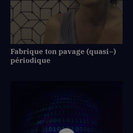
de
Fabrique
ton
pavage
(quasi–)
périodique
Fabrique ton pavage (quasi–)
périodique