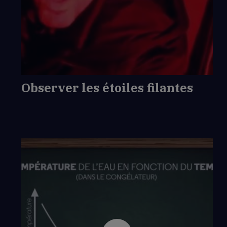
de
Observer
les
étoiles
filantes
Observer les étoiles filantes