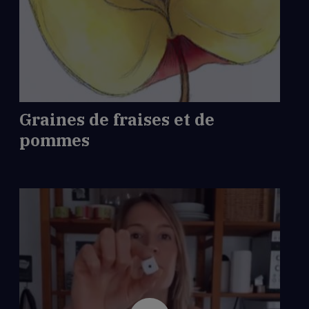
de
Graines
de
fraises
et
de
pommes
Graines de fraises et de
pommes