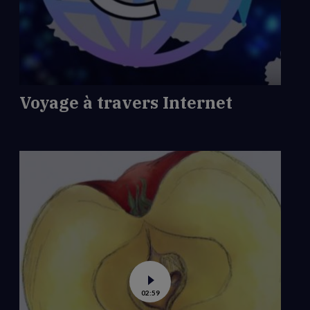
à
travers
Internet
Voyage à travers Internet
Voir
02:59
la
vidéo