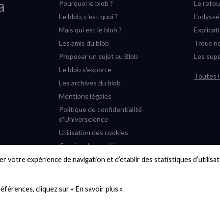
a
Pourquoi le blob ?
Le retou
Le blob, c'est quoi ?
L’odyss
Mais qui est le blob ?
Explicat
Les amis du blob
Trous no
Proposer un sujet au Blob
Les supe
Le blob s'exporte
Toutes l
Les archives du blob
Mentions légales
Politique de confidentialité
d'Universcience
Utilisation des cookies
Gestion des cookies
Accessibilité : partiellement
r votre expérience de navigation et d’établir des statistiques d’utilisati
conforme
Plan du site