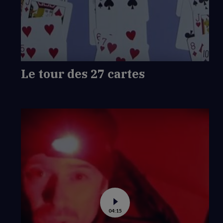
tour
des
27
cartes
Le tour des 27 cartes
Voir
04:15
la
vidéo