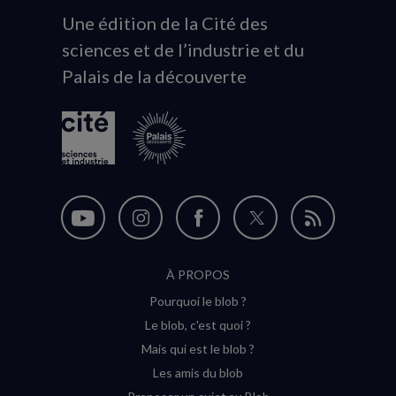
Une édition de la Cité des
Animation
sciences et de l’industrie et du
du
Palais de la découverte
logo
Nous
Nous
Nous
Nous
Flux
suivre
suivre
suivre
suivre
RSS
À PROPOS
sur
sur
sur
sur
Pourquoi le blob ?
YouTube
Instagram
Facebook
Twitter
Le blob, c'est quoi ?
(nouvelle
(nouvelle
(nouvelle
(nouvelle
Mais qui est le blob ?
fenêtre)
fenêtre)
fenêtre)
fenêtre)
Les amis du blob