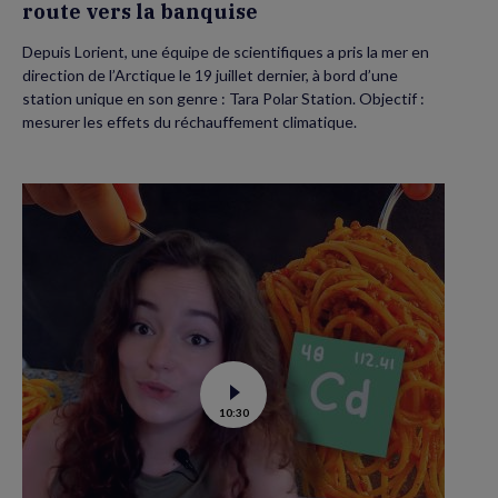
route vers la banquise
Depuis Lorient, une équipe de scientifiques a pris la mer en
direction de l’Arctique le 19 juillet dernier, à bord d’une
station unique en son genre : Tara Polar Station. Objectif :
mesurer les effets du réchauffement climatique.
Voir
10:30
la
vidéo
de
Contamination
au
cadmium :