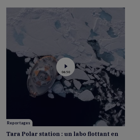
Voir
06:50
la
vidéo
de
Tara
Polar
station
:
un
labo
flottant
en
route
vers
Reportages
la
banquise
Tara Polar station : un labo flottant en