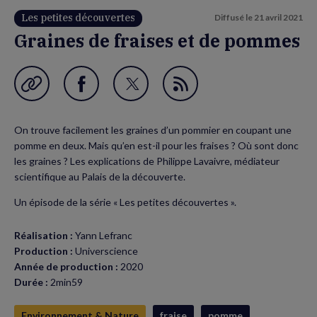
Les petites découvertes
Diffusé le
21 avril 2021
Graines de fraises et de pommes
Garder en favori
Partager
Partager
Flux
sur
sur
RSS
On trouve facilement les graines d’un pommier en coupant une
Facebook
Twitter
pomme en deux. Mais qu’en est-il pour les fraises ? Où sont donc
(nouvelle
(nouvelle
les graines ? Les explications de Philippe Lavaivre, médiateur
scientifique au Palais de la découverte.
fenêtre)
fenêtre)
Un épisode de la série « Les petites découvertes ».
Réalisation :
Yann Lefranc
Production :
Universcience
Année de production :
2020
Durée :
2min59
Environnement & Nature
fraise
pomme