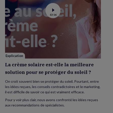
Voir
13:16
la
vidéo
de
La
crème
solaire
est-
elle
la
meilleure
solution
pour
se
Explication
protéger
du
La crème solaire est-elle la meilleure
soleil
?
solution pour se protéger du soleil ?
On croit souvent bien se protéger du soleil. Pourtant, entre
les idées reçues, les conseils contradictoires et le marketing,
il est difficile de savoir ce qui est vraiment efficace.
Pour y voir plus clair, nous avons confronté les idées reçues
aux recommandations de spécialistes.